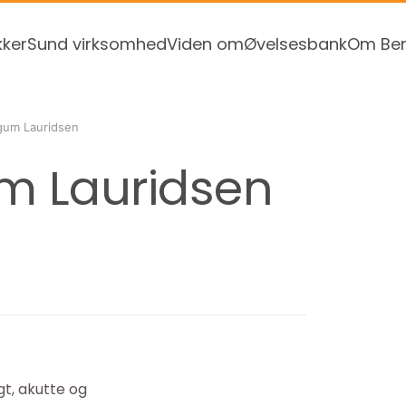
kker
Sund virksomhed
Viden om
Øvelsesbank
Om Ben
igum Lauridsen
um Lauridsen
t, akutte og