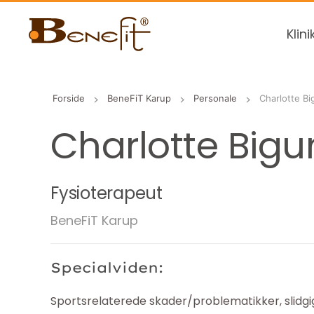
Klini
Forside
BeneFiT Karup
Personale
Charlotte B
Charlotte Big
Fysioterapeut
BeneFiT Karup
Specialviden:
Sportsrelaterede skader/problematikker, slidgig