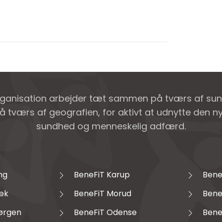
rganisation arbejder tæt sammen på tværs af su
å tværs af geografien, for aktivt at udnytte den 
sundhed og menneskelig adfærd.
ng
BeneFiT Karup
Bene
æk
BeneFiT Morud
Bene
Jørgen
BeneFiT Odense
Bene