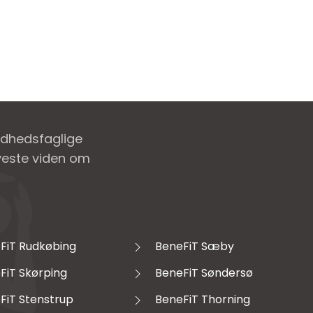
ndhedsfaglige
nyeste viden om
FiT Rudkøbing
BeneFiT Sæby
FiT Skørping
BeneFiT Søndersø
FiT Stenstrup
BeneFiT Thorning