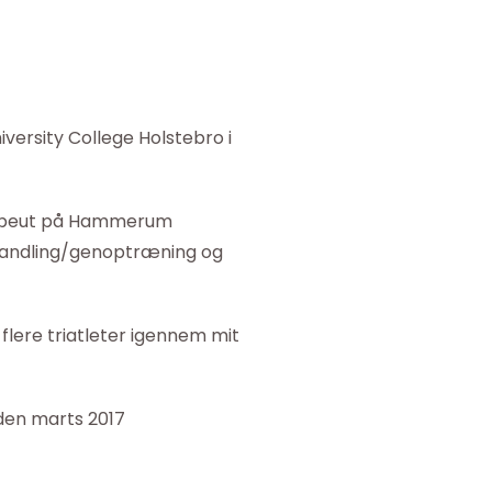
versity College Holstebro i
erapeut på Hammerum
behandling/genoptræning og
flere triatleter igennem mit
den marts 2017