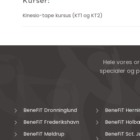
Kurser:
Kinesio-tape kursus (KT1 og KT2)
Hele vores o
specialer og p
BeneFiT Dronninglund
BeneFiT Herni
BeneFiT Frederikshavn
BeneFiT Holb
BeneFiT Møldrup
BeneFiT Sct. 