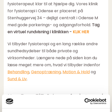
fysioterapeut klar til at hjælpe dig. Vores klinik
for fysioterapi i Odense er placeret på
Stenhuggervej 34 – dejligt centralt i Odense M
med gode parkerings- og adgangsforhold.
Tag
en virtuel rundvisning i klinikken -
KLIK HER
Vi tilbyder fysioterapi og en lang række andre
sundhedsydelser til både private og
virksomheder. Længere nede på siden kan du
læse meget mere om, hvad vi tilbyder indenfor
Behandling
,
Genoptræning
,
Motion & Hold
og
Sund & Liv
.
Hos BeneFiT Odense fysioterapi
har vi overenskomst med den
offentlige sygesikring.