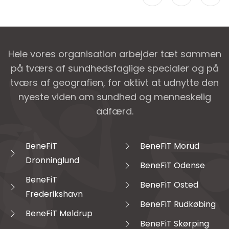
Hele vores organisation arbejder tæt sammen
på tværs af sundhedsfaglige specialer og på
tværs af geografien, for aktivt at udnytte den
nyeste viden om sundhed og menneskelig
adfærd.
BeneFiT
BeneFiT Morud
Dronninglund
BeneFiT Odense
BeneFiT
BeneFiT Osted
Frederikshavn
BeneFiT Rudkøbing
BeneFiT Møldrup
BeneFiT Skørping