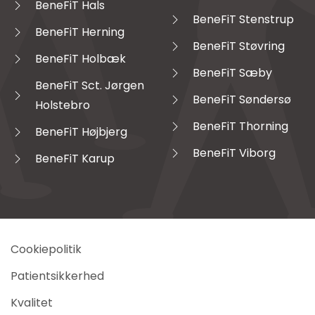
BeneFiT Hals
BeneFiT Stenstrup
BeneFiT Herning
BeneFiT Støvring
BeneFiT Holbæk
BeneFiT Sæby
BeneFiT Sct. Jørgen
BeneFiT Søndersø
Holstebro
BeneFiT Thorning
BeneFiT Højbjerg
BeneFiT Viborg
BeneFiT Karup
Cookiepolitik
Patientsikkerhed
Kvalitet