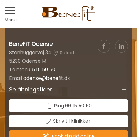
Menu
BeneFiT Odense
Stenhuggervej 34
Se kort
5230 Odense M
Telefon
66 15 50 50
Email
odense@benefit.dk
Se åbningstider
Ring 66 15 50 50
Skriv til klinikken
Book din tid online