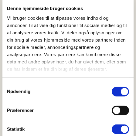
Denne hjemmeside bruger cookies
Det betyder, at du kan bruge din henvisning til
Vi bruger cookies til at tilpasse vores indhold og
fysioterapi hos en af vores dygtige
annoncer, til at vise dig funktioner til sociale medier og til
fysioterapeuter.
at analysere vores trafik. Vi deler også oplysninger om
din brug af vores hjemmeside med vores partnere inden
Du får tilskud til dine behandlinger hos
for sociale medier, annonceringspartnere og
fysioterapeut
, så din egenbetaling hos
analysepartnere. Vores partnere kan kombinere disse
fysioterapeuten bliver mindre. Læs mere om
data med andre oplysninger, du har givet dem, eller som
priser, takster og tilskud til fysioterapi i vores
de har indsamlet fra din brug af deres tjenester.
prisliste lige her:
Prisliste fysioterapi
Samtykkevalg
Hos BeneFiT Odense har fysioterapeuterne valgt
Nødvendig
videreuddannelse indenfor en række områder af
fysioterapi. Det betyder, at vi kan tilbyde dig
Præferencer
fysioterapi på et højt fagligt niveau blandt andet
indenfor:
Statistik