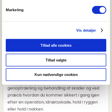
Fysioterapi for nakke
Marketing
Ryglidelser
Smertehåndtering
Fysioterapi for skulder
Vis detaljer
Glad træning
Du kan læse mere om, hvem vi er lige her:
Tillad alle cookies
Fysioterapeuter hos BeneFiT Odense
Tillad valgte
Fysioterapeut i Odense
Kun nødvendige cookies
BeneFiT Odense
har også stor erfaring med
genoptræning og behandling af skader og ved
præcis hvordan du kommer sikkert i gang igen
efter en operation, idrætsskade, hold i ryggen
eller hold i nakken.