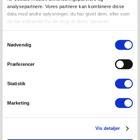
Skriv til klinik
analysepartnere. Vores partnere kan kombinere disse
data med andre oplysninger, du har givet dem, eller som
Find vores priser
de har indsamlet fra din brug af deres tjenester.
Online Booking
Samtykkevalg
Nødvendig
BeneFiT Nyheder
Præferencer
Statistik
Marketing
Vis detaljer