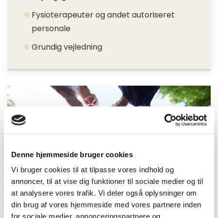
Fysioterapeuter og andet autoriseret
personale
Grundig vejledning
I gang, få hjælp, spørgsmål
mv.?
Du er altid velkommen til at kontakte os, hvis
Denne hjemmeside bruger cookies
du vil vide hvordan vi kan hjælpe dig.
Vi bruger cookies til at tilpasse vores indhold og
annoncer, til at vise dig funktioner til sociale medier og til
at analysere vores trafik. Vi deler også oplysninger om
Find nærmeste BeneFiT
din brug af vores hjemmeside med vores partnere inden
for sociale medier, annonceringspartnere og