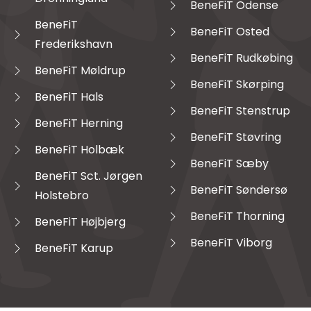
BeneFiT Odense
BeneFiT
BeneFiT Osted
Frederikshavn
BeneFiT Rudkøbing
BeneFiT Møldrup
BeneFiT Skørping
BeneFiT Hals
BeneFiT Stenstrup
BeneFiT Herning
BeneFiT Støvring
BeneFiT Holbæk
BeneFiT Sæby
BeneFiT Sct. Jørgen
BeneFiT Søndersø
Holstebro
BeneFiT Thorning
BeneFiT Højbjerg
BeneFiT Viborg
BeneFiT Karup