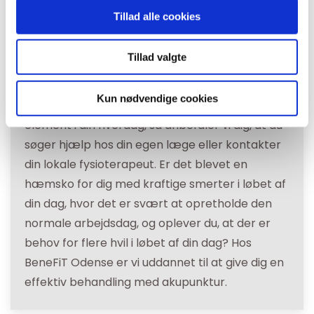
Tillad alle cookies
Akupunktur hos BeneFiT
Har du problemer med smerter flere steder i
Tillad valgte
kroppen, vil en behandling med akupunktur ofte
hjælpe dig. Er dine smerter over længere tid
Kun nødvendige cookies
blevet forværret, og er de blevet et generende
element i din hverdag, så anbefaler vi dig, at du
søger hjælp hos din egen læge eller kontakter
din lokale fysioterapeut. Er det blevet en
hæmsko for dig med kraftige smerter i løbet af
din dag, hvor det er svært at opretholde den
normale arbejdsdag, og oplever du, at der er
behov for flere hvil i løbet af din dag? Hos
BeneFiT Odense er vi uddannet til at give dig en
effektiv behandling med akupunktur.