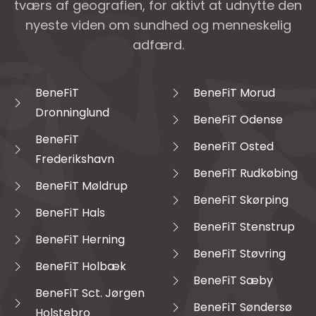
tværs af geografien, for aktivt at udnytte den
nyeste viden om sundhed og menneskelig
adfærd.
BeneFiT
BeneFiT Morud
Dronninglund
BeneFiT Odense
BeneFiT
BeneFiT Osted
Frederikshavn
BeneFiT Rudkøbing
BeneFiT Møldrup
BeneFiT Skørping
BeneFiT Hals
BeneFiT Stenstrup
BeneFiT Herning
BeneFiT Støvring
BeneFiT Holbæk
BeneFiT Sæby
BeneFiT Sct. Jørgen
BeneFiT Søndersø
Holstebro