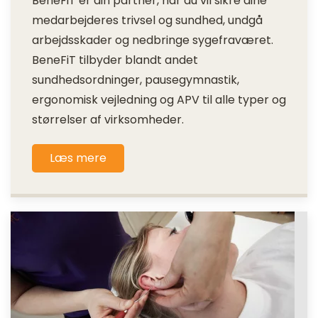
BeneFiT er din partner, når du vil sikre dine
medarbejderes trivsel og sundhed, undgå
arbejdsskader og nedbringe sygefraværet.
BeneFiT tilbyder blandt andet
sundhedsordninger, pausegymnastik,
ergonomisk vejledning og APV til alle typer og
størrelser af virksomheder.
Læs mere