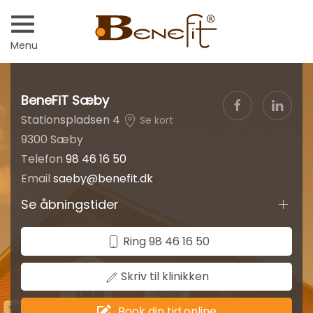
Menu
BeneFiT Sæby
Stationspladsen 4
Se kort
9300 Sæby
Telefon
98 46 16 50
Email
saeby@benefit.dk
Se åbningstider
Ring 98 46 16 50
Skriv til klinikken
Book din tid online