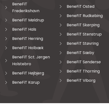
BeneFiT
BeneFiT Osted
Frederikshavn
BeneFiT Rudkøbing
BeneFiT Møldrup
BeneFiT Skørping
BeneFiT Hals
BeneFiT Stenstrup
BeneFiT Herning
BeneFiT Støvring
BeneFiT Holbæk
BeneFiT Sæby
BeneFiT Sct. Jørgen
BeneFiT Søndersø
Holstebro
BeneFiT Thorning
BeneFiT Højbjerg
BeneFiT Viborg
BeneFiT Karup