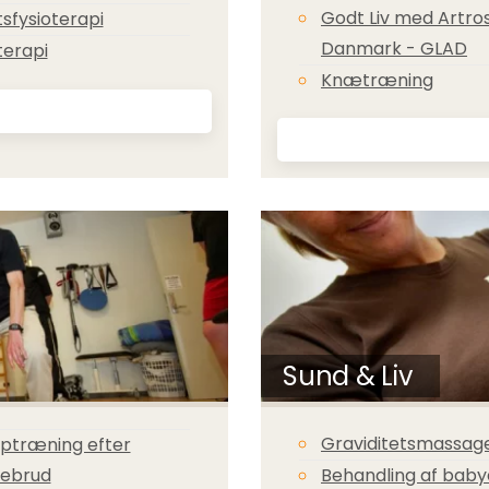
Godt Liv med Artros
sfysioterapi
Danmark - GLAD
terapi
Knætræning
Sund & Liv
Graviditetsmassag
ptræning efter
lebrud
Behandling af baby