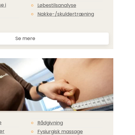
e i
Løbestilsanalyse
Nakke-/skuldertræning
Se mere
e
Rådgivning
er
Fysiurgisk massage