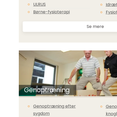
ULRUS
Idræt
Børne-fysioterapi
Fysio
Se mere
Genoptræning
Genoptræning efter
Geno
sygdom
knog