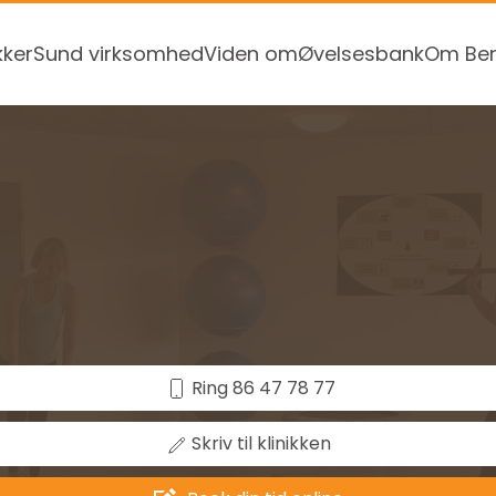
kker
Sund virksomhed
Viden om
Øvelsesbank
Om Ben
Ring 86 47 78 77
Skriv til klinikken