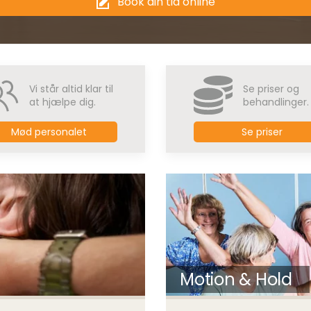
Book din tid online
Vi står altid klar til
Se priser og
at hjælpe dig.
behandlinger.
Mød personalet
Se priser
Motion & Hold