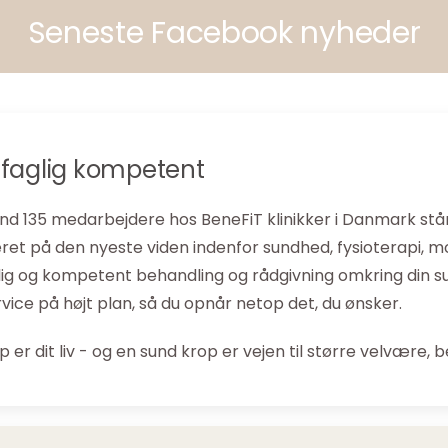
Seneste Facebook nyheder
d faglig kompetent
d 135 medarbejdere hos BeneFiT klinikker i Danmark står k
et på den nyeste viden indenfor sundhed, fysioterapi, motio
glig og kompetent behandling og rådgivning omkring din s
vice på højt plan, så du opnår netop det, du ønsker.
p er dit liv - og en sund krop er vejen til større velvære, b