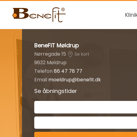
Klini
BeneFiT Møldrup
Nørregade 15
Se kort
9632 Møldrup
Telefon
86 47 78 77
Email
moeldrup@benefit.dk
Se åbningstider