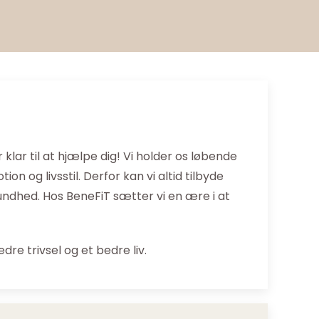
lar til at hjælpe dig! Vi holder os løbende
n og livsstil. Derfor kan vi altid tilbyde
undhed. Hos BeneFiT sætter vi en ære i at
edre trivsel og et bedre liv.