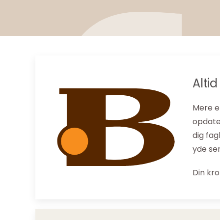
Alti
Mere en
opdater
dig fa
yde ser
Din kro