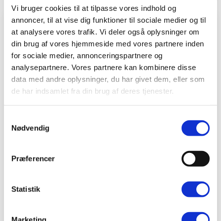
Vi bruger cookies til at tilpasse vores indhold og
annoncer, til at vise dig funktioner til sociale medier og til
at analysere vores trafik. Vi deler også oplysninger om
din brug af vores hjemmeside med vores partnere inden
for sociale medier, annonceringspartnere og
analysepartnere. Vores partnere kan kombinere disse
data med andre oplysninger, du har givet dem, eller som
de har indsamlet fra din brug af deres tjenester.
Samtykkevalg
Akupunktur hos BeneFiT
Nødvendig
Har du problemer med smerter flere steder i
Præferencer
kroppen, vil en behandling med akupunktur ofte
hjælpe dig. Er dine smerter over længere tid
blevet forværret, og er de blevet et generende
Statistik
element i din hverdag, så anbefaler vi dig, at du
søger hjælp hos din egen læge eller kontakter
Marketing