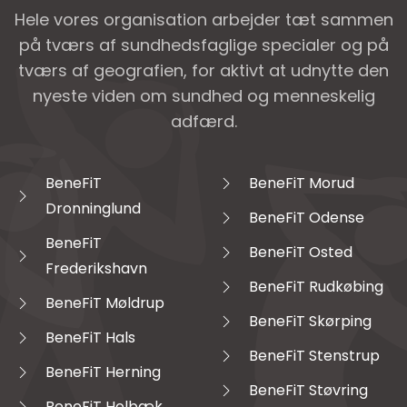
Hele vores organisation arbejder tæt sammen
på tværs af sundhedsfaglige specialer og på
tværs af geografien, for aktivt at udnytte den
nyeste viden om sundhed og menneskelig
adfærd.
BeneFiT
BeneFiT Morud
Dronninglund
BeneFiT Odense
BeneFiT
BeneFiT Osted
Frederikshavn
BeneFiT Rudkøbing
BeneFiT Møldrup
BeneFiT Skørping
BeneFiT Hals
BeneFiT Stenstrup
BeneFiT Herning
BeneFiT Støvring
BeneFiT Holbæk