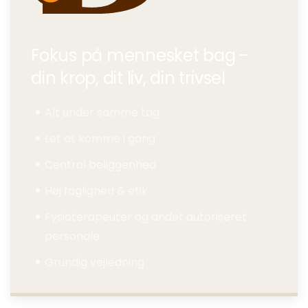
Fokus på mennesket bag -
din krop, dit liv, din trivsel
Alt under samme tag
Let at komme i gang
Central beliggenhed
Høj faglighed & etik
Fysioterapeuter og andet autoriseret
personale
Grundig vejledning