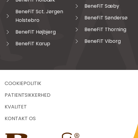
BeneFiT Sæby
BeneFiT Sct. Jørgen
BeneFiT Søndersø
Holstebro
BeneFiT Thorning
BeneFiT Højbjerg
BeneFiT Viborg
BeneFiT Karup
COOKIEPOLITIK
PATIENTSIKKERHED
KVALITET
KONTAKT OS