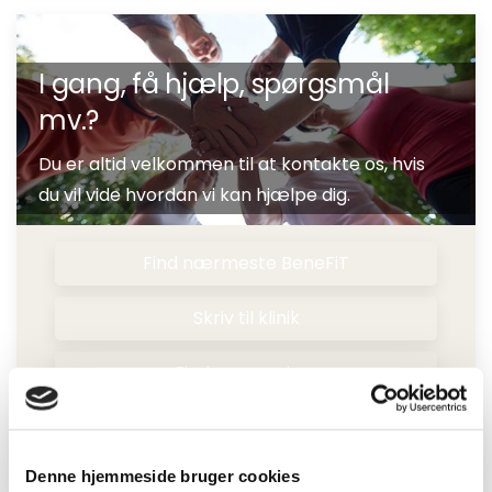
I gang, få hjælp, spørgsmål
mv.?
Du er altid velkommen til at kontakte os, hvis
du vil vide hvordan vi kan hjælpe dig.
Find nærmeste BeneFiT
Skriv til klinik
Find vores priser
Online Booking
Denne hjemmeside bruger cookies