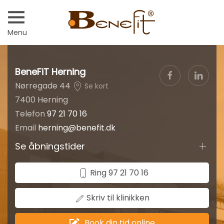
Menu
BeneFiT Herning
Nørregade 44
Se kort
7400 Herning
Telefon
97 21 70 16
Email
herning@benefit.dk
Se åbningstider
Ring 97 21 70 16
Skriv til klinikken
Book din tid online