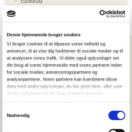
Foredrag
Se mere
Denne hjemmeside bruger cookies
Vi bruger cookies til at tilpasse vores indhold og
annoncer, til at vise dig funktioner til sociale medier og til
at analysere vores trafik. Vi deler også oplysninger om
BeneFiT Herning
din brug af vores hjemmeside med vores partnere inden
for sociale medier, annonceringspartnere og
Fysioterapi
analysepartnere. Vores partnere kan kombinere disse
data med andre oplysninger, du har givet dem, eller som
Professionelle og nærværende
de har indsamlet fra din brug af deres tjenester.
fysioterapeuter ved BeneFiT
Samtykkevalg
Herning fysioterapi
Nødvendig
Hos BeneFiT Herning fysioterapi glæder vi os til at