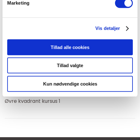
Marketing
Specialviden:
Ernæring, smertevidenskab og træning
Vis detaljer
Erhvervs
erfaring
Tillad alle cookies
Selvstændig massør
Tillad valgte
Kurser
Kun nødvendige cookies
Bachelor i ernæring og sundhed
Øvre kvadrant kursus 1