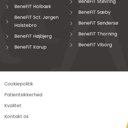
BeneFiT Støvring
BeneFiT Holbæk
BeneFiT Sæby
BeneFiT Sct. Jørgen
BeneFiT Søndersø
Holstebro
BeneFiT Thorning
BeneFiT Højbjerg
BeneFiT Viborg
BeneFiT Karup
Cookiepolitik
Patientsikkerhed
Kvalitet
Kontakt os