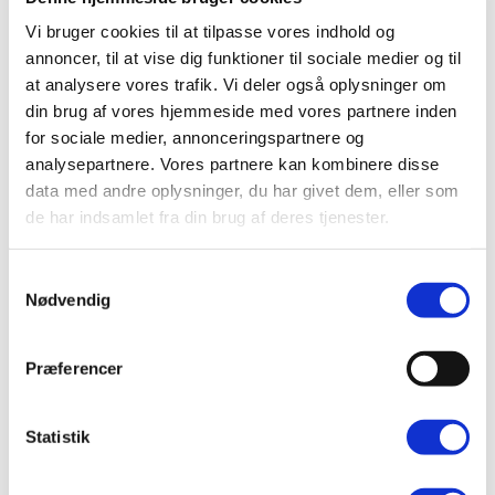
Vi bruger cookies til at tilpasse vores indhold og
Inden jeg startede på studiet, har jeg været
annoncer, til at vise dig funktioner til sociale medier og til
selvstændig massør i små 7år.
at analysere vores trafik. Vi deler også oplysninger om
din brug af vores hjemmeside med vores partnere inden
Jeg elsker at bevæge mig, såvel ved lange
for sociale medier, annonceringspartnere og
vandreture i skøn natur, som cykling, løb, yoga, lidt
analysepartnere. Vores partnere kan kombinere disse
styrketræning og hvad jeg ellers kan finde på.
data med andre oplysninger, du har givet dem, eller som
de har indsamlet fra din brug af deres tjenester.
Sundhed på alle måder et vigtigt for mig og det
indebærer i høj grad at lytte til krop og sind og
Samtykkevalg
træne på sin dagsform. Jeg mener ikke det
nytter
Nødvendig
noget at give den fuld gas med træning, hvis
batterierne er halv flade fordi man ikke har fået nok
Præferencer
næring eller ikke har sovet
ordentligt. Derfor er det
mere vigtigt for
mig,
at kunne hjælpe med det
Statistik
mest
basale, så som at lave let træning
og
åndedrætsøvelser
osv.