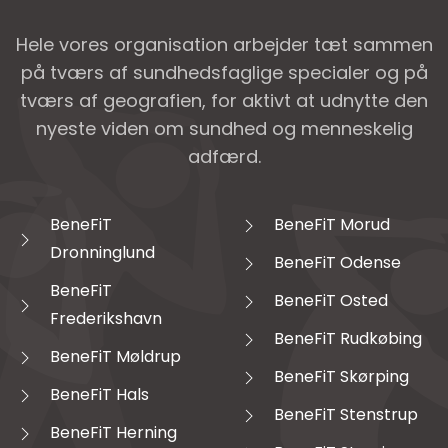
Hele vores organisation arbejder tæt sammen
på tværs af sundhedsfaglige specialer og på
tværs af geografien, for aktivt at udnytte den
nyeste viden om sundhed og menneskelig
adfærd.
BeneFiT
BeneFiT Morud
Dronninglund
BeneFiT Odense
BeneFiT
BeneFiT Osted
Frederikshavn
BeneFiT Rudkøbing
BeneFiT Møldrup
BeneFiT Skørping
BeneFiT Hals
BeneFiT Stenstrup
BeneFiT Herning