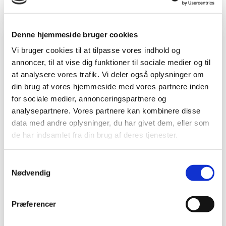
I øvelserne benyttes der undervejs en elestik.
Denne hjemmeside bruger cookies
Vi bruger cookies til at tilpasse vores indhold og
annoncer, til at vise dig funktioner til sociale medier og til
at analysere vores trafik. Vi deler også oplysninger om
din brug af vores hjemmeside med vores partnere inden
for sociale medier, annonceringspartnere og
analysepartnere. Vores partnere kan kombinere disse
data med andre oplysninger, du har givet dem, eller som
de har indsamlet fra din brug af deres tjenester.
Samtykkevalg
Nødvendig
7 minute workout kontor -
niveau 3
Præferencer
07:03