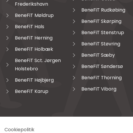
Frederikshavn
BeneFiT Rudkøbing
BeneFiT Møldrup
BeneFiT Skørping
BeneFiT Hals
BeneFiT Stenstrup
BeneFiT Herning
BeneFiT Støvring
BeneFiT Holbæk
BeneFiT Sæby
BeneFiT Sct. Jørgen
BeneFiT Søndersø
Holstebro
BeneFiT Thorning
BeneFiT Højbjerg
BeneFiT Viborg
BeneFiT Karup
Cookiepolitik