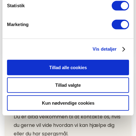
Statistik
Vores 7 minute workout er
træningsprogrammer med 5 øvelser.
Marketing
Træningsprogrammet er bygget op som
intervaltræning, hvor du træner i 1 minut og
holder pause i 30 sek.
Vis detaljer
Tillad alle cookies
Tillad valgte
Kun nødvendige cookies
Du er altid velkommen til at kontakte os, hvis
du gerne vil vide hvordan vi kan hjælpe dig
eller du har spørgsmål.