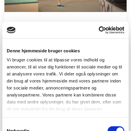
Mødestarter #3
01:40
Denne hjemmeside bruger cookies
"Mødestarter" er korte træningsprogrammer,
Vi bruger cookies til at tilpasse vores indhold og
der ikke giver sved på panden, men løsner
annoncer, til at vise dig funktioner til sociale medier og til
kroppen, f.eks. inden et møde. Øvelserne tager
at analysere vores trafik. Vi deler også oplysninger om
cirka 1.30.
din brug af vores hjemmeside med vores partnere inden
for sociale medier, annonceringspartnere og
analysepartnere. Vores partnere kan kombinere disse
data med andre oplysninger, du har givet dem, eller som
de har indsamlet fra din brug af deres tjenester.
Samtykkevalg
Nødvendig