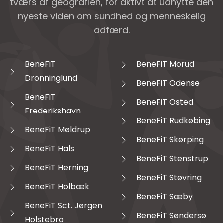
tværs af geografien, for aktivt at udnytte den
nyeste viden om sundhed og menneskelig
adfærd.
BeneFiT
BeneFiT Morud
Dronninglund
BeneFiT Odense
BeneFiT
BeneFiT Osted
Frederikshavn
BeneFiT Rudkøbing
BeneFiT Møldrup
BeneFiT Skørping
BeneFiT Hals
BeneFiT Stenstrup
BeneFiT Herning
BeneFiT Støvring
BeneFiT Holbæk
BeneFiT Sæby
BeneFiT Sct. Jørgen
BeneFiT Søndersø
Holstebro