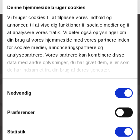
Denne hjemmeside bruger cookies
Vi bruger cookies til at tilpasse vores indhold og
annoncer, til at vise dig funktioner til sociale medier og til
Hele vores organisation arbejder tæt sammen
at analysere vores trafik. Vi deler også oplysninger om
på tværs af sundhedsfaglige specialer og på
din brug af vores hjemmeside med vores partnere inden
tværs af geografien, for aktivt at udnytte den
for sociale medier, annonceringspartnere og
analysepartnere. Vores partnere kan kombinere disse
nyeste viden om sundhed og menneskelig
data med andre oplysninger, du har givet dem, eller som
adfærd.
de har indsamlet fra din brug af deres tjenester.
BeneFiT
BeneFiT Morud
Samtykkevalg
Nødvendig
Dronninglund
BeneFiT Odense
BeneFiT
BeneFiT Osted
Præferencer
Frederikshavn
BeneFiT Rudkøbing
BeneFiT Møldrup
Statistik
BeneFiT Skørping
BeneFiT Hals