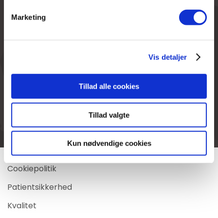
BeneFiT Stenstrup
BeneFiT Herning
Marketing
BeneFiT Støvring
BeneFiT Holbæk
BeneFiT Sæby
BeneFiT Sct. Jørgen
Vis detaljer
BeneFiT Søndersø
Holstebro
BeneFiT Thorning
BeneFiT Højbjerg
Tillad alle cookies
BeneFiT Viborg
BeneFiT Karup
Tillad valgte
Kun nødvendige cookies
Cookiepolitik
Patientsikkerhed
Kvalitet