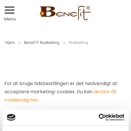
Menu
Hjem
BeneFiT Rudkøbing
Rudkøbing
For at bruge tidsbestillingen er det nødvendigt at
acceptere marketing-cookies. Du kan
ændre dit
cookievalg her
.
Sæt kryds i "Marketing" og tryk på "Tillad valgte" eller
vælg blot "Tillad alle".