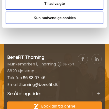
Tillad valgte
Bente Serritslev
Kun nødvendige cookies
Sekretær
BeneFiT Thorning
Munkemarken 1, Thorning
Se kort
8620 Kjellerup
Telefon
86 88 07 46
Email
thorning@benefit.dk
Se åbningstider
Book din tid online