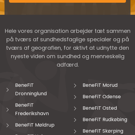
Hele vores organisation arbejder tæt sammen
på tværs af sundhedsfaglige specialer og på
tværs af geografien, for aktivt at udnytte den
nyeste viden om sundhed og menneskelig
adfærd.
BeneFiT
BeneFiT Morud
Dronninglund
BeneFiT Odense
BeneFiT
BeneFiT Osted
Frederikshavn
BeneFiT Rudkøbing
BeneFiT Møldrup
BeneFiT Skørping