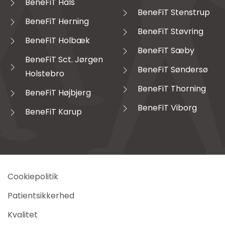
BeneFiT Hals
BeneFiT Stenstrup
BeneFiT Herning
BeneFiT Støvring
BeneFiT Holbæk
BeneFiT Sæby
BeneFiT Sct. Jørgen
BeneFiT Søndersø
Holstebro
BeneFiT Thorning
BeneFiT Højbjerg
BeneFiT Viborg
BeneFiT Karup
Cookiepolitik
Patientsikkerhed
Kvalitet