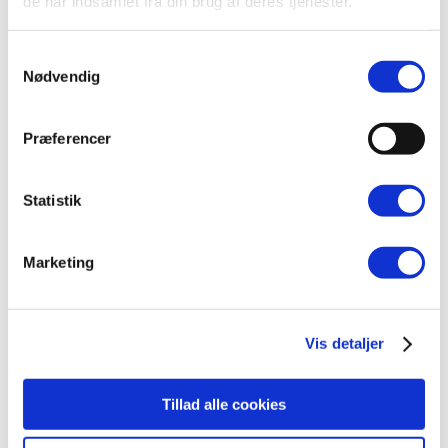
Marianne Sveistrup
de har indsamlet fra din brug af deres tjenester.
Fysioterapeut
Samtykkevalg
Nødvendig
Præferencer
Statistik
Marketing
Vis detaljer
Tillad alle cookies