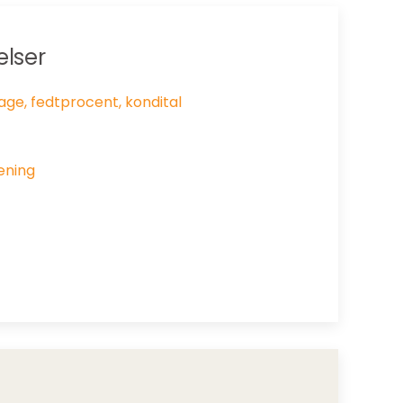
elser
age, fedtprocent, kondital
æning