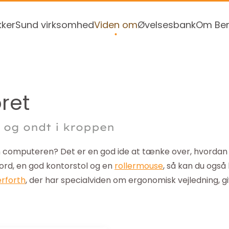
kker
Sund virksomhed
Viden om
Øvelsesbank
Om Ben
ret
 og ondt i kroppen
 computeren? Det er en god ide at tænke over, hvordan d
rd, en god kontorstol og en
rollermouse
, så kan du også
rforth
, der har specialviden om ergonomisk vejledning, giv