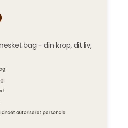
sket bag - din krop, dit liv,
tag
ng
ed
k
 andet autoriseret personale