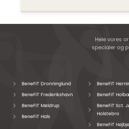
Hele vores o
specialer og p
BeneFiT Dronninglund
BeneFiT Herni
BeneFiT Frederikshavn
BeneFiT Holb
BeneFiT Møldrup
BeneFiT Sct. 
Holstebro
BeneFiT Hals
BeneFiT Højbj