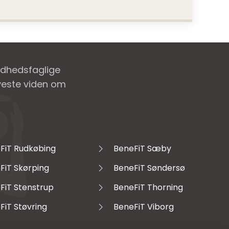
ndhedsfaglige
nyeste viden om
FiT Rudkøbing
BeneFiT Sæby
FiT Skørping
BeneFiT Søndersø
FiT Stenstrup
BeneFiT Thorning
FiT Støvring
BeneFiT Viborg