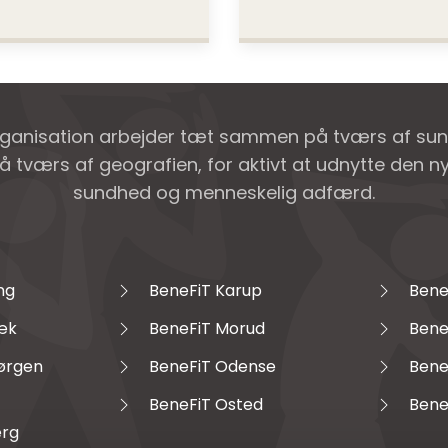
rganisation arbejder tæt sammen på tværs af su
å tværs af geografien, for aktivt at udnytte den 
sundhed og menneskelig adfærd.
ng
BeneFiT Karup
Bene
æk
BeneFiT Morud
Bene
Jørgen
BeneFiT Odense
Bene
BeneFiT Osted
Bene
erg