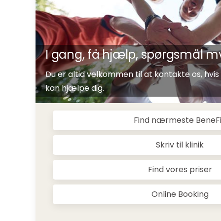
I gang, få hjælp, spørgsmål m
Du er altid velkommen til at kontakte os, hvis 
kan hjælpe dig.
Find nærmeste BeneF
Skriv til klinik
Find vores priser
Online Booking