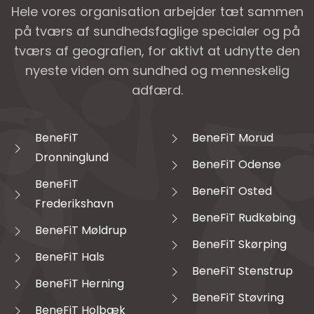
Hele vores organisation arbejder tæt sammen
på tværs af sundhedsfaglige specialer og på
tværs af geografien, for aktivt at udnytte den
nyeste viden om sundhed og menneskelig
adfærd.
BeneFiT
BeneFiT Morud
Dronninglund
BeneFiT Odense
BeneFiT
BeneFiT Osted
Frederikshavn
BeneFiT Rudkøbing
BeneFiT Møldrup
BeneFiT Skørping
BeneFiT Hals
BeneFiT Stenstrup
BeneFiT Herning
BeneFiT Støvring
BeneFiT Holbæk