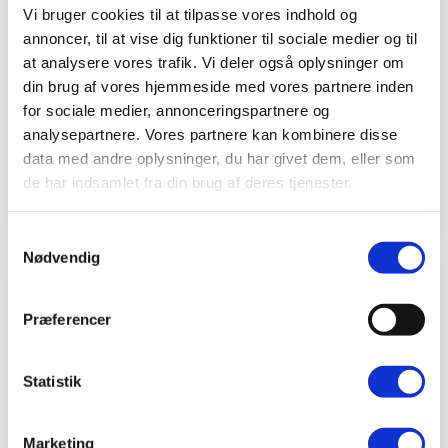
Vi bruger cookies til at tilpasse vores indhold og
Find nærmeste BeneFiT
annoncer, til at vise dig funktioner til sociale medier og til
at analysere vores trafik. Vi deler også oplysninger om
Skriv til klinik
din brug af vores hjemmeside med vores partnere inden
for sociale medier, annonceringspartnere og
Find vores priser
analysepartnere. Vores partnere kan kombinere disse
data med andre oplysninger, du har givet dem, eller som
Online Booking
de har indsamlet fra din brug af deres tjenester.
Samtykkevalg
Nødvendig
Præferencer
Statistik
Marketing