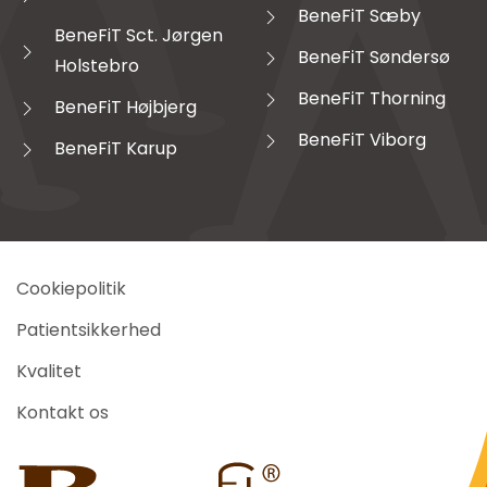
BeneFiT Sæby
BeneFiT Sct. Jørgen
BeneFiT Søndersø
Holstebro
BeneFiT Thorning
BeneFiT Højbjerg
BeneFiT Viborg
BeneFiT Karup
Cookiepolitik
Patientsikkerhed
Kvalitet
Kontakt os