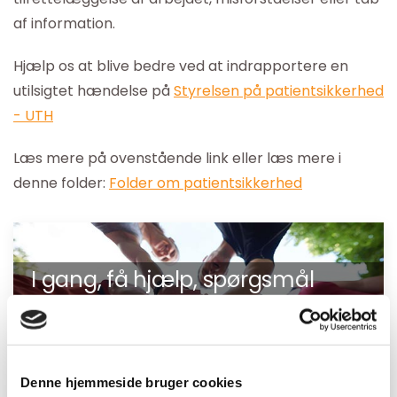
af information.
Hjælp os at blive bedre ved at indrapportere en
utilsigtet hændelse på
Styrelsen på patientsikkerhed
- UTH
Læs mere på ovenstående link eller læs mere i
denne folder:
Folder om patientsikkerhed
I gang, få hjælp, spørgsmål
mv.?
Du er altid velkommen til at kontakte os, hvis
du vil vide hvordan vi kan hjælpe dig.
Denne hjemmeside bruger cookies