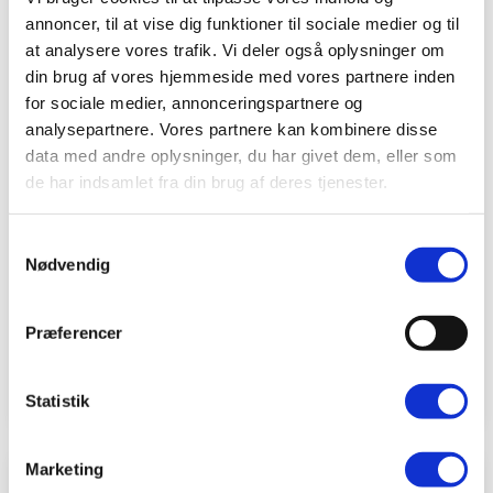
I gang, få hjælp, spørgsmål
annoncer, til at vise dig funktioner til sociale medier og til
mv.?
at analysere vores trafik. Vi deler også oplysninger om
din brug af vores hjemmeside med vores partnere inden
Du er altid velkommen til at kontakte os, hvis
for sociale medier, annonceringspartnere og
du vil vide hvordan vi kan hjælpe dig.
analysepartnere. Vores partnere kan kombinere disse
data med andre oplysninger, du har givet dem, eller som
de har indsamlet fra din brug af deres tjenester.
Find nærmeste BeneFiT
Samtykkevalg
Skriv til klinik
Nødvendig
Find vores priser
Præferencer
Online Booking
Statistik
Marketing