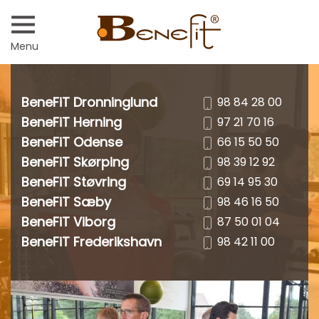
Menu
BeneFiT Dronninglund
98 84 28 00
BeneFiT Herning
97 21 70 16
BeneFiT Odense
66 15 50 50
BeneFiT Skørping
98 39 12 92
BeneFiT Støvring
69 14 95 30
BeneFiT Sæby
98 46 16 50
BeneFiT Viborg
87 50 01 04
BeneFiT Frederikshavn
98 42 11 00