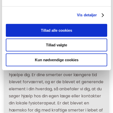
Vis detaljer
Tillad alle cookies
Tillad valgte
Akupunktur hos BeneFiT
Kun nødvendige cookies
Har du problemer med smerter flere steder i
kroppen, vil en behandling med akupunktur ofte
hjælpe dig. Er dine smerter over længere tid
blevet forværret, og er de blevet et generende
element i din hverdag, så anbefaler vi dig, at du
søger hjælp hos din egen læge eller kontakter
din lokale fysioterapeut. Er det blevet en
hæmsko for dig med kraftige smerter i løbet af