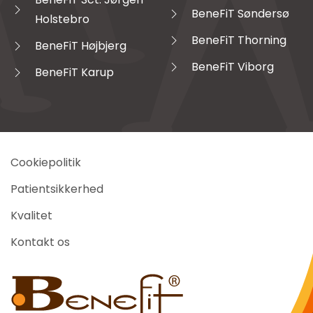
BeneFiT Søndersø
Holstebro
BeneFiT Thorning
BeneFiT Højbjerg
BeneFiT Viborg
BeneFiT Karup
Cookiepolitik
Patientsikkerhed
Kvalitet
Kontakt os