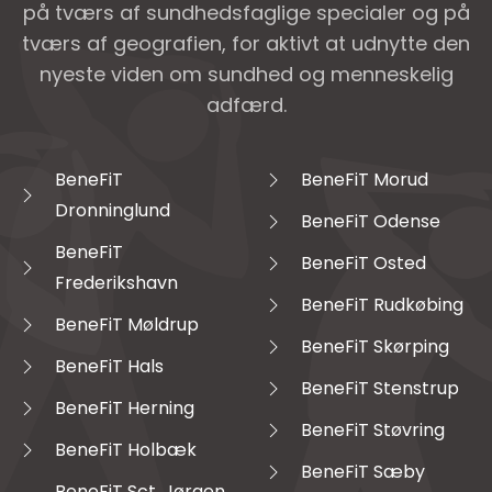
på tværs af sundhedsfaglige specialer og på
tværs af geografien, for aktivt at udnytte den
nyeste viden om sundhed og menneskelig
adfærd.
BeneFiT
BeneFiT Morud
Dronninglund
BeneFiT Odense
BeneFiT
BeneFiT Osted
Frederikshavn
BeneFiT Rudkøbing
BeneFiT Møldrup
BeneFiT Skørping
BeneFiT Hals
BeneFiT Stenstrup
BeneFiT Herning
BeneFiT Støvring
BeneFiT Holbæk
BeneFiT Sæby
BeneFiT Sct. Jørgen