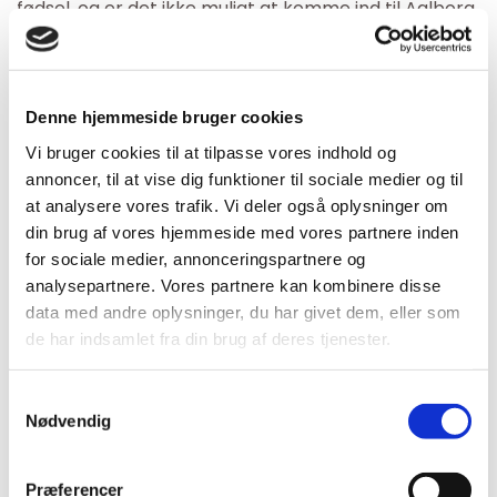
fødsel, og er det ikke muligt at komme ind til Aalborg
for at få din graviditetsmassage, så kan du få den hos
BeneFiT Dronninglund. Hos os får du en behagelig
massage på en briks, der er beregnet til gravide. Det
Denne hjemmeside bruger cookies
betyder for dig, at der er god plads til mave og barm.
Vi bruger cookies til at tilpasse vores indhold og
Lyder en graviditetsmassage som ren englesang i
annoncer, til at vise dig funktioner til sociale medier og til
dine ører og noget, som du bare skal prøve inden din
at analysere vores trafik. Vi deler også oplysninger om
baby kommer til verden? Så kontakt BeneFiT
din brug af vores hjemmeside med vores partnere inden
allerede i dag, så vi kan booke en tid til dig.
for sociale medier, annonceringspartnere og
analysepartnere. Vores partnere kan kombinere disse
data med andre oplysninger, du har givet dem, eller som
de har indsamlet fra din brug af deres tjenester.
BeneFiT Nyheder
Samtykkevalg
Nødvendig
Præferencer