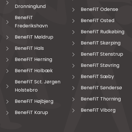
Dronninglund
BeneFiT Odense
BeneFiT
BeneFiT Osted
Frederikshavn
BeneFiT Rudkøbing
BeneFiT Møldrup
BeneFiT Skørping
BeneFiT Hals
BeneFiT Stenstrup
BeneFiT Herning
BeneFiT Støvring
BeneFiT Holbæk
BeneFiT Sæby
BeneFiT Sct. Jørgen
BeneFiT Søndersø
Holstebro
BeneFiT Thorning
BeneFiT Højbjerg
BeneFiT Viborg
BeneFiT Karup