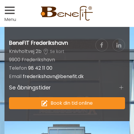
Menu
BeneFiT Frederikshavn
Knivholtvej 2b
Se kort
9900 Frederikshavn
Telefon
98 42 11 00
Email
frederikshavn@benefit.dk
Se åbningstider
Book din tid online