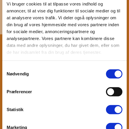
Vi bruger cookies til at tilpasse vores indhold og
annoncer, til at vise dig funktioner til sociale medier og til
at analysere vores trafik. Vi deler også oplysninger om
din brug af vores hjemmeside med vores partnere inden
for sociale medier, annonceringspartnere og
analysepartnere. Vores partnere kan kombinere disse
Dato: 19-05-2025 05:16
data med andre oplysninger, du har givet dem, eller som
de har indsamlet fra din brug af deres tjenester.
Ryghold og seniorhold er desværre aflyst i dag.
...
Læs mere
Samtykkevalg
Nødvendig
Præferencer
Statistik
Marketing