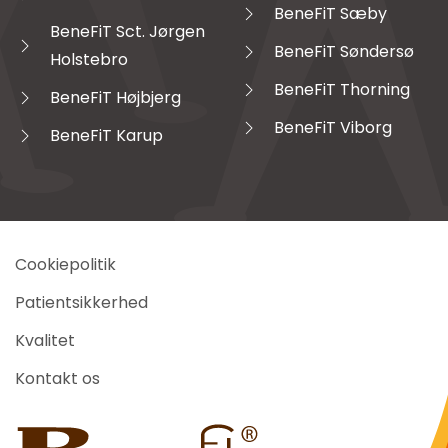
BeneFiT Sæby
BeneFiT Sct. Jørgen
BeneFiT Søndersø
Holstebro
BeneFiT Thorning
BeneFiT Højbjerg
BeneFiT Viborg
BeneFiT Karup
Cookiepolitik
Patientsikkerhed
Kvalitet
Kontakt os