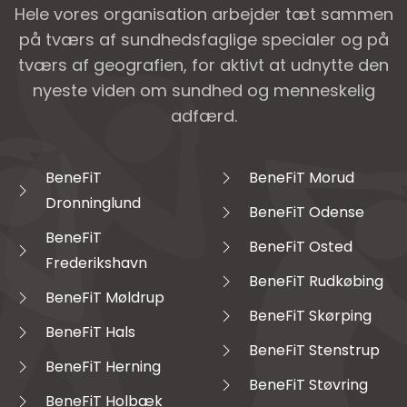
Hele vores organisation arbejder tæt sammen
på tværs af sundhedsfaglige specialer og på
tværs af geografien, for aktivt at udnytte den
nyeste viden om sundhed og menneskelig
adfærd.
BeneFiT
BeneFiT Morud
Dronninglund
BeneFiT Odense
BeneFiT
BeneFiT Osted
Frederikshavn
BeneFiT Rudkøbing
BeneFiT Møldrup
BeneFiT Skørping
BeneFiT Hals
BeneFiT Stenstrup
BeneFiT Herning
BeneFiT Støvring
BeneFiT Holbæk