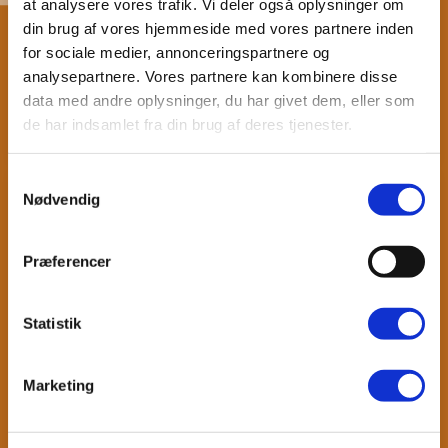
at analysere vores trafik. Vi deler også oplysninger om
din brug af vores hjemmeside med vores partnere inden
Dato: 19-05-2025 05:16
for sociale medier, annonceringspartnere og
analysepartnere. Vores partnere kan kombinere disse
Ryghold og seniorhold er desværre aflyst i dag.
data med andre oplysninger, du har givet dem, eller som
...
Læs mere
de har indsamlet fra din brug af deres tjenester.
Samtykkevalg
Nødvendig
Præferencer
Statistik
Marketing