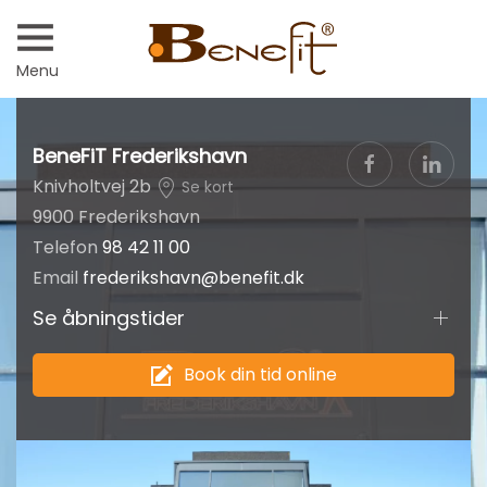
Menu
BeneFiT Frederikshavn
Knivholtvej 2b
Se kort
9900 Frederikshavn
Telefon
98 42 11 00
Email
frederikshavn@benefit.dk
Se åbningstider
Book din tid online