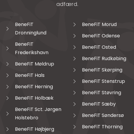
adfærd.
BeneFiT
BeneFiT Morud
Dronninglund
BeneFiT Odense
BeneFiT
BeneFiT Osted
Frederikshavn
BeneFiT Rudkøbing
BeneFiT Møldrup
BeneFiT Skørping
BeneFiT Hals
BeneFiT Stenstrup
BeneFiT Herning
BeneFiT Støvring
BeneFiT Holbæk
BeneFiT Sæby
BeneFiT Sct. Jørgen
BeneFiT Søndersø
Holstebro
BeneFiT Thorning
BeneFiT Højbjerg