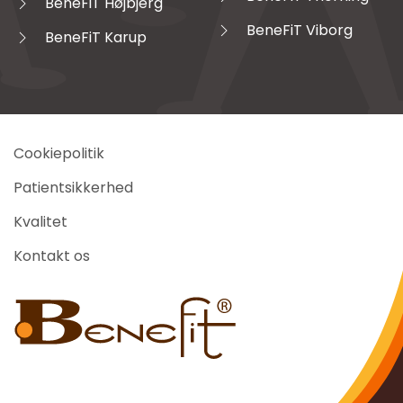
BeneFiT Højbjerg
BeneFiT Viborg
BeneFiT Karup
Cookiepolitik
Patientsikkerhed
Kvalitet
Kontakt os