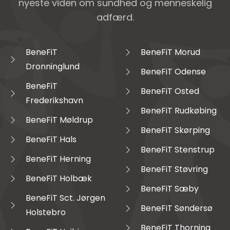
nyeste viden om sundhed og menneskelig
adfærd.
BeneFiT
BeneFiT Morud
Dronninglund
BeneFiT Odense
BeneFiT
BeneFiT Osted
Frederikshavn
BeneFiT Rudkøbing
BeneFiT Møldrup
BeneFiT Skørping
BeneFiT Hals
BeneFiT Stenstrup
BeneFiT Herning
BeneFiT Støvring
BeneFiT Holbæk
BeneFiT Sæby
BeneFiT Sct. Jørgen
BeneFiT Søndersø
Holstebro
BeneFiT Thorning