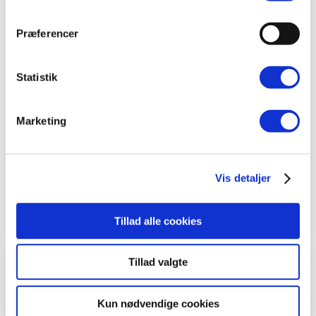
Du er altid velkommen til at kontakte os, hvis
Præferencer
du vil vide hvordan vi kan hjælpe dig.
Statistik
Find nærmeste BeneFiT
Skriv til klinik
Marketing
Find vores priser
Vis detaljer
Online Booking
Tillad alle cookies
Tillad valgte
Kun nødvendige cookies