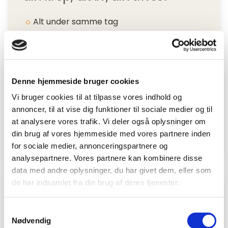
Alt under samme tag
Let at komme i gang
Central beliggenhed
Høj faglighed & etik
Denne hjemmeside bruger cookies
Vi bruger cookies til at tilpasse vores indhold og
Fysioterapeuter og andet autoriseret
annoncer, til at vise dig funktioner til sociale medier og til
personale
at analysere vores trafik. Vi deler også oplysninger om
Grundig vejledning
din brug af vores hjemmeside med vores partnere inden
for sociale medier, annonceringspartnere og
analysepartnere. Vores partnere kan kombinere disse
data med andre oplysninger, du har givet dem, eller som
de har indsamlet fra din brug af deres tjenester.
I gang, få hjælp, spørgsmål
Samtykkevalg
mv.?
Nødvendig