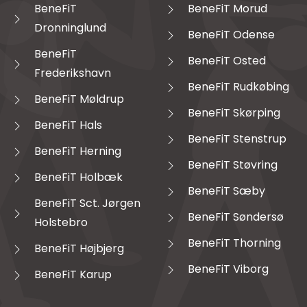
BeneFiT
BeneFiT Morud
Dronninglund
BeneFiT Odense
BeneFiT
BeneFiT Osted
Frederikshavn
BeneFiT Rudkøbing
BeneFiT Møldrup
BeneFiT Skørping
BeneFiT Hals
BeneFiT Stenstrup
BeneFiT Herning
BeneFiT Støvring
BeneFiT Holbæk
BeneFiT Sæby
BeneFiT Sct. Jørgen
BeneFiT Søndersø
Holstebro
BeneFiT Thorning
BeneFiT Højbjerg
BeneFiT Viborg
BeneFiT Karup