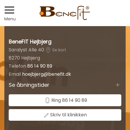
Menu
BeneFiT Højbjerg
Saralyst Alle 40
Se kort
8270 Højbjerg
Telefon
86 14 90 89
Email
hoejbjerg@benefit.dk
Se åbningstider
Ring 86 14 90 89
Skriv til klinikken