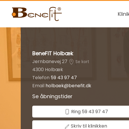
Klini
BeneFiT Holbæk
Jernbanevej 27
Se kort
4300 Holbæk
Telefon
59 43 97 47
Email
holbaek@benefit.dk
Se åbningstider
Ring 59 43 97 47
Skriv til klinikken