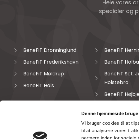
Hele vores o
specialer og p
BeneFiT Dronninglund
BeneFiT Herni
BeneFiT Frederikshavn
BeneFiT Holb
BeneFiT Møldrup
BeneFiT Sct. 
Holstebro
BeneFiT Hals
BeneFiT Højbj
Denne hjemmeside bruger
Vi bruger cookies til at til
til at analysere vores tra
partnere inden for sociale