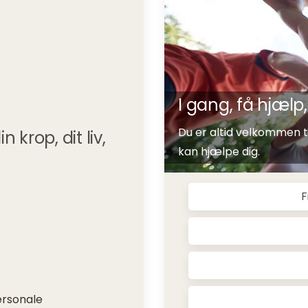
I gang, få hjæl
Du er altid velkommen til
krop, dit liv,
kan hjælpe dig.
F
ersonale