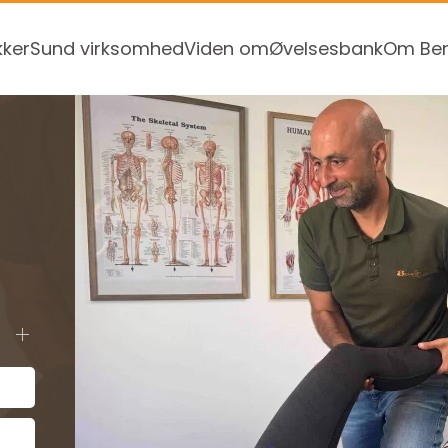
kker
Sund virksomhed
Viden om
Øvelsesbank
Om Ben