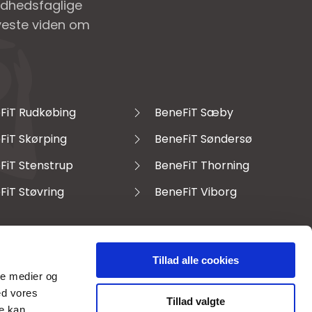
ndhedsfaglige
nyeste viden om
FiT Rudkøbing
BeneFiT Sæby
FiT Skørping
BeneFiT Søndersø
FiT Stenstrup
BeneFiT Thorning
FiT Støvring
BeneFiT Viborg
Tillad alle cookies
ale medier og
ed vores
Tillad valgte
re kan