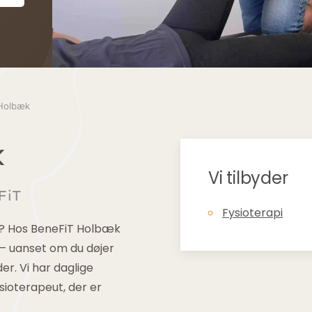
 Holbæk
k
Vi tilbyder
FiT
Fysioterapi
æk? Hos BeneFiT Holbæk
 – uanset om du døjer
r. Vi har daglige
sioterapeut, der er