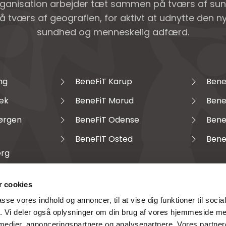
rganisation arbejder tæt sammen på tværs af su
å tværs af geografien, for aktivt at udnytte den 
sundhed og menneskelig adfærd.
ng
BeneFiT Karup
Bene
æk
BeneFiT Morud
Bene
Jørgen
BeneFiT Odense
Bene
BeneFiT Osted
Bene
erg
 cookies
passe vores indhold og annoncer, til at vise dig funktioner til soci
fik. Vi deler også oplysninger om din brug af vores hjemmeside m
 medier, annonceringspartnere og analysepartnere. Vores partne