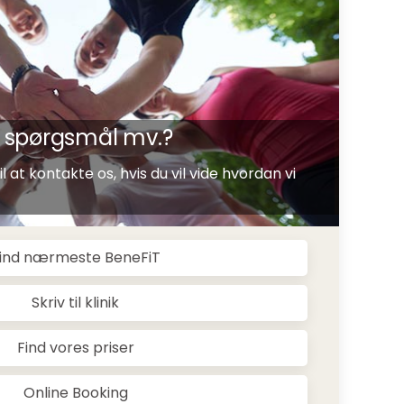
p, spørgsmål mv.?
 at kontakte os, hvis du vil vide hvordan vi
ind nærmeste BeneFiT
Skriv til klinik
Find vores priser
Online Booking