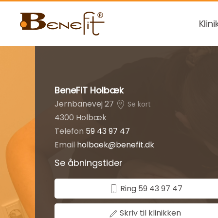
Klini
BeneFiT Holbæk
Jernbanevej 27
Se kort
4300 Holbæk
Telefon
59 43 97 47
Email
holbaek@benefit.dk
Se åbningstider
Ring 59 43 97 47
Skriv til klinikken