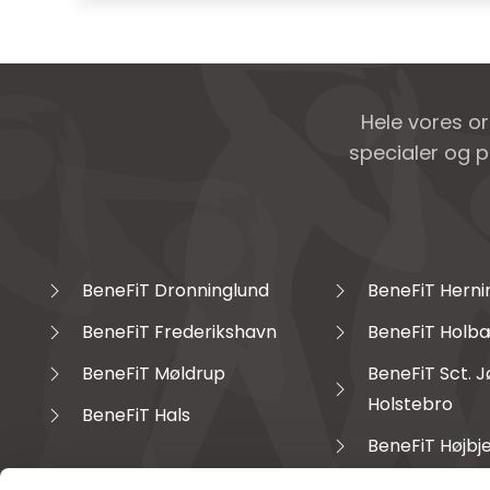
Hele vores o
specialer og p
BeneFiT Dronninglund
BeneFiT Herni
BeneFiT Frederikshavn
BeneFiT Holb
BeneFiT Møldrup
BeneFiT Sct. 
Holstebro
BeneFiT Hals
BeneFiT Højbj