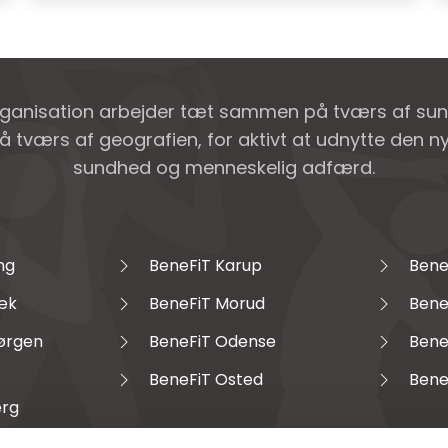
rganisation arbejder tæt sammen på tværs af su
å tværs af geografien, for aktivt at udnytte den 
sundhed og menneskelig adfærd.
ng
BeneFiT Karup
Bene
æk
BeneFiT Morud
Bene
Jørgen
BeneFiT Odense
Bene
BeneFiT Osted
Bene
erg