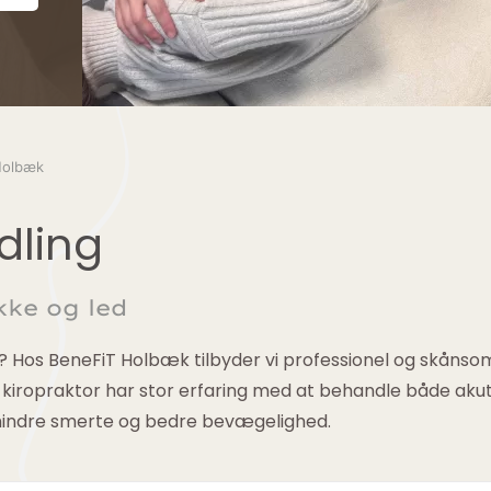
 Holbæk
dling
kke og led
? Hos BeneFiT Holbæk tilbyder vi professionel og skånsom k
 kiropraktor har stor erfaring med at behandle både aku
 mindre smerte og bedre bevægelighed.