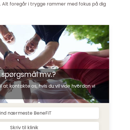
g. Alt foregår i trygge rammer med fokus på dig
p, spørgsmål mv.?
 at kontakte os, hvis du vil vide hvordan vi
ind nærmeste BeneFiT
Skriv til klinik