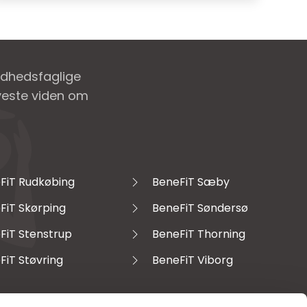
ndhedsfaglige
nyeste viden om
FiT Rudkøbing
BeneFiT Sæby
FiT Skørping
BeneFiT Søndersø
FiT Stenstrup
BeneFiT Thorning
FiT Støvring
BeneFiT Viborg