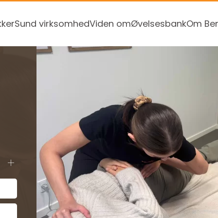
kker
Sund virksomhed
Viden om
Øvelsesbank
Om Ben