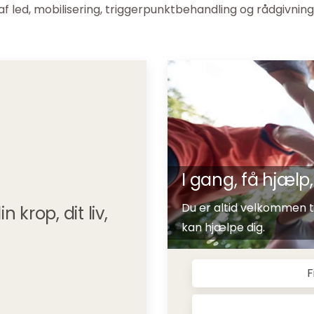
af led, mobilisering, triggerpunktbehandling og rådgivnin
I gang, få hjæl
Du er altid velkommen til
krop, dit liv,
kan hjælpe dig.
F