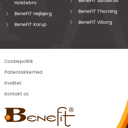
BeneFiT Søndersø
Holstebro
BeneFiT Thorning
BeneFiT Højbjerg
BeneFiT Viborg
BeneFiT Karup
Cookiepolitik
Patientsikkerhed
Kvalitet
Kontakt os