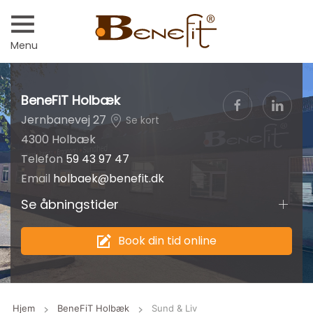
Menu
BeneFiT Holbæk
Jernbanevej 27
Se kort
4300 Holbæk
Telefon
59 43 97 47
Email
holbaek@benefit.dk
Se åbningstider
Book din tid online
Hjem
BeneFiT Holbæk
Sund & Liv