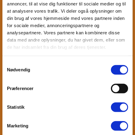
annoncer, til at vise dig funktioner til sociale medier og til
at analysere vores trafik. Vi deler også oplysninger om
Dato: 03-08-2026 08:00
din brug af vores hjemmeside med vores partnere inden
for sociale medier, annonceringspartnere og
Gratis prøvetime på: Gravidhold
analysepartnere. Vores partnere kan kombinere disse
data med andre oplysninger, du har givet dem, eller som
Efterfødselshold BabyTummel hold Ring til os på
de har indsamlet fra din brug af deres tjenester.
tlf. 59 43 97 47 eller skriv på
holbaek@benefit.dk
, så booker vi dig til en
Samtykkevalg
gratis prøvetime. ...
Læs mere
Nødvendig
Præferencer
Statistik
Marketing