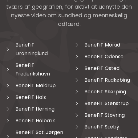
tværs af geografien, for aktivt at udnytte den
nyeste viden om sundhed og menneskelig
adfærd.
BeneFiT
BeneFiT Morud
Dronninglund
BeneFiT Odense
BeneFiT
BeneFiT Osted
Frederikshavn
BeneFiT Rudkøbing
BeneFiT Møldrup
BeneFiT Skørping
BeneFiT Hals
BeneFiT Stenstrup
BeneFiT Herning
BeneFiT Støvring
BeneFiT Holbæk
BeneFiT Sæby
BeneFiT Sct. Jørgen