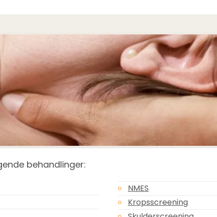
lgende behandlinger:
NMES
Kropsscreening
Skulderscreening