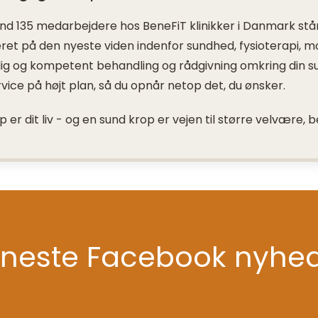
d 135 medarbejdere hos BeneFiT klinikker i Danmark står k
et på den nyeste viden indenfor sundhed, fysioterapi, motio
glig og kompetent behandling og rådgivning omkring din s
vice på højt plan, så du opnår netop det, du ønsker.
p er dit liv - og en sund krop er vejen til større velvære, b
neste Facebook nyhe