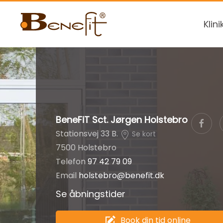
Klini
BeneFiT Sct. Jørgen Holstebro
Stationsvej 33 B.
Se kort
7500 Holstebro
Telefon
97 42 79 09
Email
holstebro@benefit.dk
Se åbningstider
Book din tid online