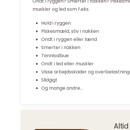
Ondt i ryggen? Smerter i nakken? Piskesm
muskler og led som f.eks.
Hold i ryggen
Piskesmæld, stiv i nakken
Ondt i ryggen eller lænd
Smerter i nakken
Tennisalbue
Ondt i led eller muskler
Visse arbejdsskader og overbelastning
Slidgigt
Og mange andre…
Alti