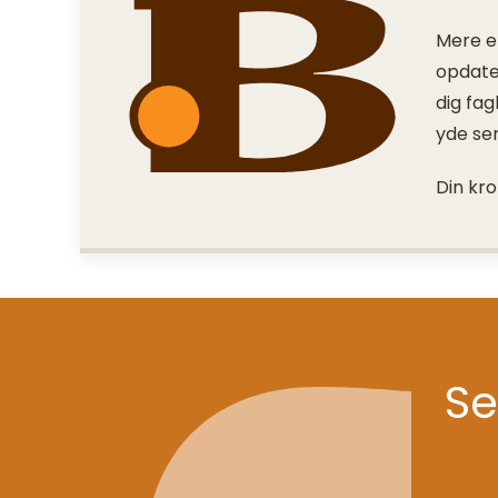
Mere en
opdater
dig fa
yde ser
Din kro
Se