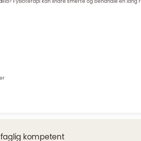
æld? Fysioterapi kan lindre smerte og behandle en lang 
er
d faglig kompetent