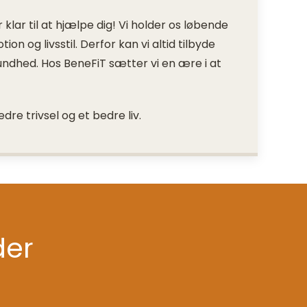
lar til at hjælpe dig! Vi holder os løbende
n og livsstil. Derfor kan vi altid tilbyde
undhed. Hos BeneFiT sætter vi en ære i at
edre trivsel og et bedre liv.
der