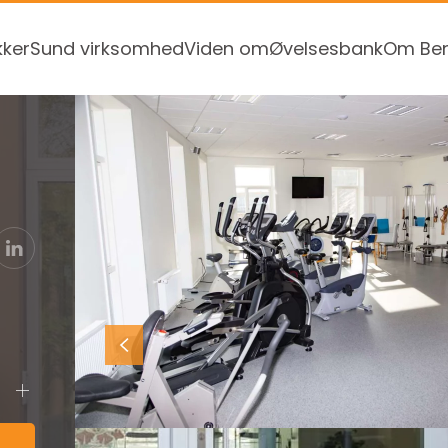
kker
Sund virksomhed
Viden om
Øvelsesbank
Om Ben