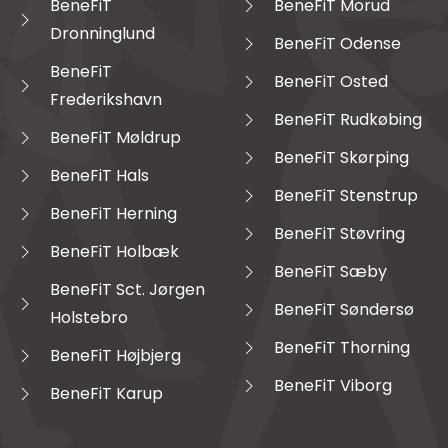
BeneFiT
BeneFiT Morud
Dronninglund
BeneFiT Odense
BeneFiT
BeneFiT Osted
Frederikshavn
BeneFiT Rudkøbing
BeneFiT Møldrup
BeneFiT Skørping
BeneFiT Hals
BeneFiT Stenstrup
BeneFiT Herning
BeneFiT Støvring
BeneFiT Holbæk
BeneFiT Sæby
BeneFiT Sct. Jørgen
BeneFiT Søndersø
Holstebro
BeneFiT Thorning
BeneFiT Højbjerg
BeneFiT Viborg
BeneFiT Karup