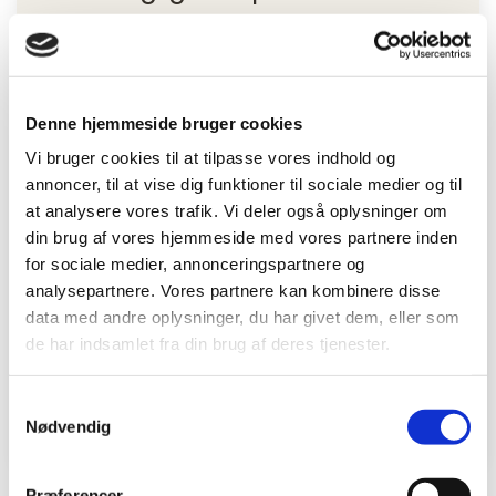
Mere end 135 medarbejdere hos BeneFiT
klinikker i Danmark står klar til at hjælpe dig!
Vi holder os løbende opdateret på den
Denne hjemmeside bruger cookies
nyeste viden indenfor sundhed, fysioterapi,
Vi bruger cookies til at tilpasse vores indhold og
motion og livsstil. Derfor kan vi altid tilbyde
annoncer, til at vise dig funktioner til sociale medier og til
dig faglig og kompetent behandling og
at analysere vores trafik. Vi deler også oplysninger om
rådgivning omkring din sundhed. Hos BeneFiT
din brug af vores hjemmeside med vores partnere inden
sætter vi en ære i at yde service på højt
for sociale medier, annonceringspartnere og
plan, så du opnår netop det, du ønsker.
analysepartnere. Vores partnere kan kombinere disse
data med andre oplysninger, du har givet dem, eller som
Din krop er dit liv - og en sund krop er vejen
de har indsamlet fra din brug af deres tjenester.
til større velvære, bedre trivsel og et bedre
liv.
Samtykkevalg
Nødvendig
Præferencer