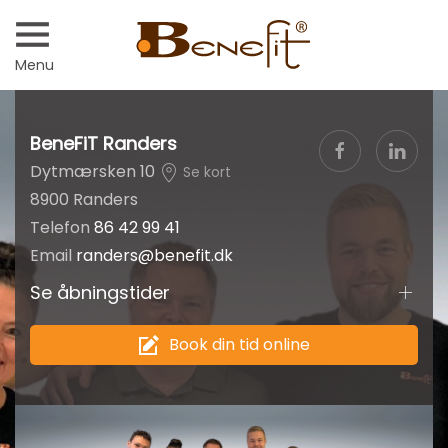
Menu
BeneFiT Randers
Dytmærsken 10
Se kort
8900 Randers
Telefon
86 42 99 41
Email
randers@benefit.dk
Se åbningstider
Book din tid online