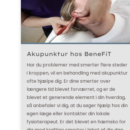
Akupunktur hos BeneFiT
Har du problemer med smerter flere steder
i kroppen, vil en behandling med akupunktur
ofte hjælpe dig. Er dine smerter over
længere tid blevet forværret, og er de
blevet et generende element i din hverdag,
så anbefaler vi dig, at du søger hjælp hos din
egen læge eller kontakter din lokale
fysioterapeut. Er det blevet en hæmsko for
dig med kraftige smerter i løbet af din dag,