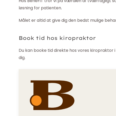
Hos BeneFiT tror vi på værdien af tværfagligt 
løsning for patienten.
Målet er altid at give dig den bedst mulige be
Book tid hos kiropraktor
Du kan booke tid direkte hos vores kiropraktor i 
dig.