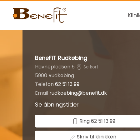
Klini
BeneFiT Rudkøbing
Havnepladsen 5
Se kort
5900 Rudkøbing
Telefon
62 51 13 99
Email
rudkoebing@benefit.dk
Se åbningstider
Ring 62 51 13 99
Skriv til klinikken