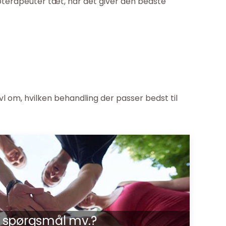
oterapeuter tæt, når det giver den bedste
ivl om, hvilken behandling der passer bedst til
p, spørgsmål mv.?