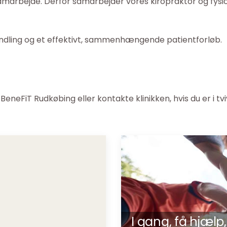
samarbejde. Derfor samarbejder vores kiropraktor og fysi
handling og et effektivt, sammenhængende patientforløb.
BeneFiT Rudkøbing eller kontakte klinikken, hvis du er i tv
I gang, få hjæl