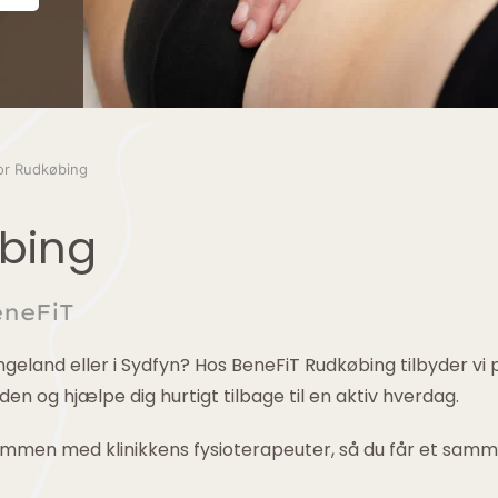
or Rudkøbing
øbing
eneFiT
ngeland eller i Sydfyn? Hos BeneFiT Rudkøbing tilbyder vi
 og hjælpe dig hurtigt tilbage til en aktiv hverdag.
ammen med klinikkens fysioterapeuter, så du får et sam