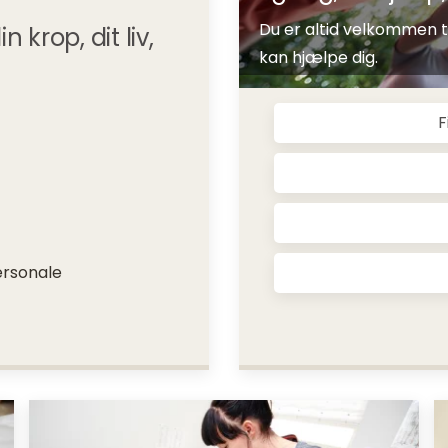
Du er altid velkommen til
krop, dit liv,
kan hjælpe dig.
F
ersonale