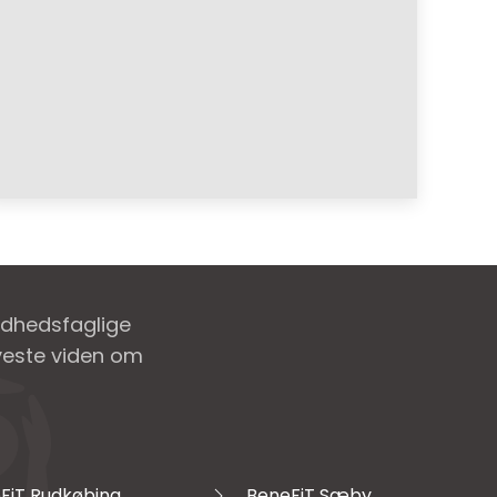
ndhedsfaglige
nyeste viden om
FiT Rudkøbing
BeneFiT Sæby