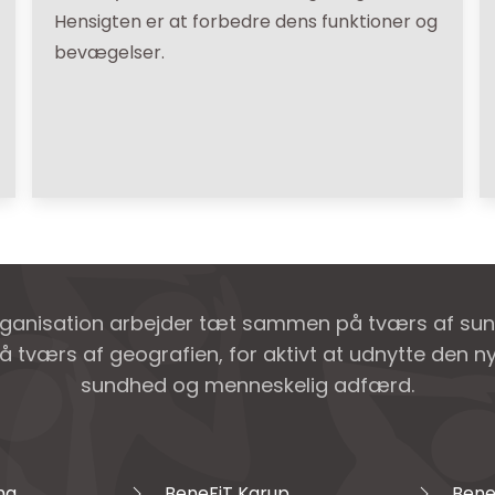
Hensigten er at forbedre dens funktioner og
bevægelser.
rganisation arbejder tæt sammen på tværs af su
å tværs af geografien, for aktivt at udnytte den 
sundhed og menneskelig adfærd.
ng
BeneFiT Karup
Bene