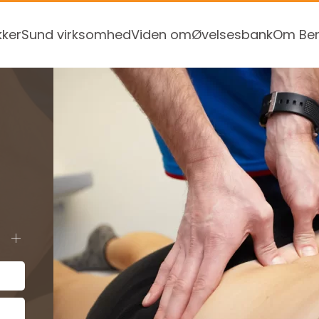
kker
Sund virksomhed
Viden om
Øvelsesbank
Om Ben