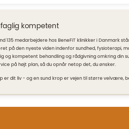
d faglig kompetent
d 135 medarbejdere hos BeneFiT klinikker i Danmark står k
et på den nyeste viden indenfor sundhed, fysioterapi, motio
glig og kompetent behandling og rådgivning omkring din s
vice på højt plan, så du opnår netop det, du ønsker.
p er dit liv - og en sund krop er vejen til større velvære, b