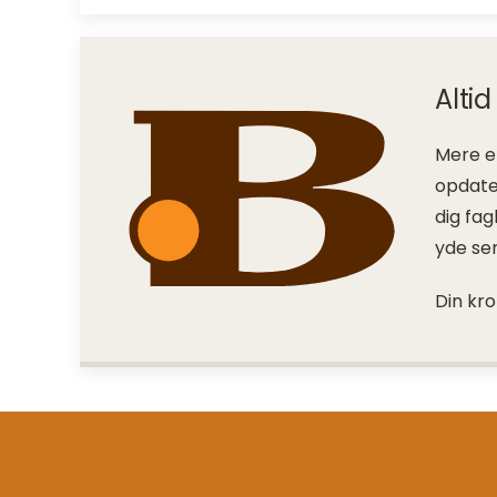
Alti
Mere en
opdater
dig fa
yde ser
Din kro