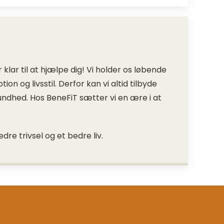
lar til at hjælpe dig! Vi holder os løbende
n og livsstil. Derfor kan vi altid tilbyde
undhed. Hos BeneFiT sætter vi en ære i at
edre trivsel og et bedre liv.