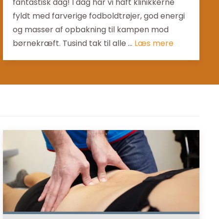
fantastisk dag! I dag har vi haft klinikkerne
fyldt med farverige fodboldtrøjer, god energi
og masser af opbakning til kampen mod
børnekræft. Tusind tak til alle ...
Læs mere