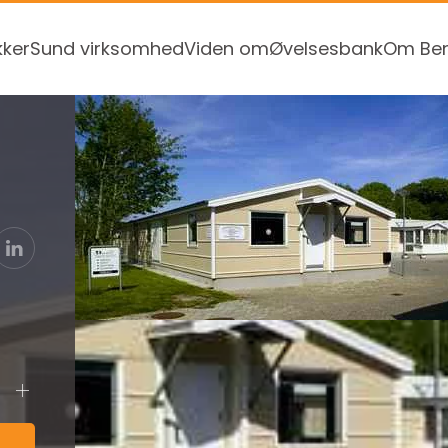
kker
Sund virksomhed
Viden om
Øvelsesbank
Om Ben