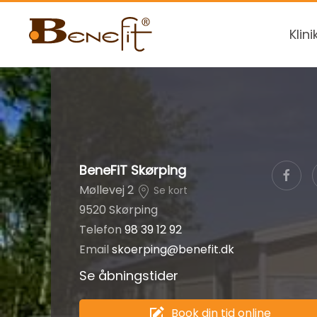
Klini
BeneFiT Skørping
Møllevej 2
Se kort
9520 Skørping
Telefon
98 39 12 92
Email
skoerping@benefit.dk
Se åbningstider
Book din tid online