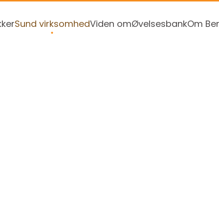
kker
Sund virksomhed
Viden om
Øvelsesbank
Om Ben