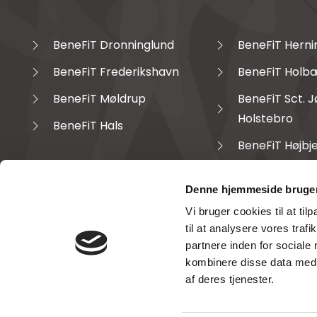
BeneFiT Dronninglund
BeneFiT Herni
BeneFiT Frederikshavn
BeneFiT Holb
BeneFiT Møldrup
BeneFiT Sct. 
Holstebro
BeneFiT Hals
BeneFiT Højbj
Denne hjemmeside bruger
Vi bruger cookies til at til
til at analysere vores tra
partnere inden for sociale
Cookiepolitik
Patientsikkerhed
Kvalitet
kombinere disse data med a
af deres tjenester.