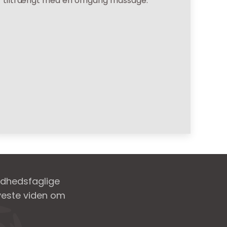
tiltrængt med en omgang massage.
ndhedsfaglige
nyeste viden om