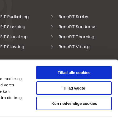
FiT Rudkøbing
BeneFiT Sæby
FiT Skørping
BeneFiT Søndersø
FiT Stenstrup
BeneFiT Thorning
FiT Støvring
BeneFiT Viborg
Tillad alle cookies
ale medier og
ed vores
Tillad valgte
re kan
fra din brug
Kun nødvendige cookies
©
2026
BeneFiT Danmark