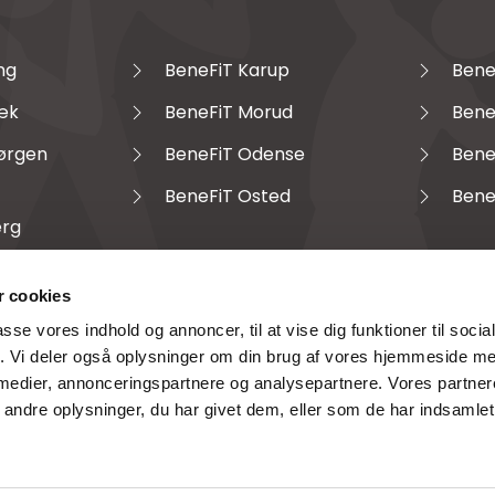
ng
BeneFiT Karup
Bene
æk
BeneFiT Morud
Bene
Jørgen
BeneFiT Odense
Bene
BeneFiT Osted
Bene
erg
 cookies
passe vores indhold og annoncer, til at vise dig funktioner til soci
fik. Vi deler også oplysninger om din brug af vores hjemmeside m
 medier, annonceringspartnere og analysepartnere. Vores partne
Kontakt os
ndre oplysninger, du har givet dem, eller som de har indsamlet 