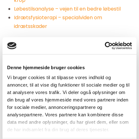
krop
Løbestilsanalyse – vejen til en bedre løbestil
Idrætsfysioterapi – specialviden om
idrætsskader
Hvordan foregår det?
Et besøg hos
IdrætsKlinikken
vil altid begynde med
Denne hjemmeside bruger cookies
en grundig undersøgelse af hele din krop. De enkelte
Vi bruger cookies til at tilpasse vores indhold og
dele af kroppen kan ikke ses isoleret, kroppen er ét
annoncer, til at vise dig funktioner til sociale medier og til
stort system og må undersøges og behandles som
at analysere vores trafik. Vi deler også oplysninger om
sådan. Ud fra undersøgelsen vil du i samarbejde med
din brug af vores hjemmeside med vores partnere inden
din behandler tilrettelægge en handlingsplan, som
for sociale medier, annonceringspartnere og
sikrer, at du når dine mål. Du vil altid modtage et
analysepartnere. Vores partnere kan kombinere disse
data med andre oplysninger, du har givet dem, eller som
træningsprogram specifikt udarbejdet til dig og din
de har indsamlet fra din brug af deres tjenester.
krop.