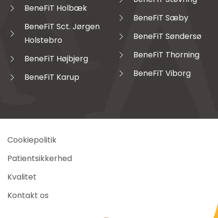
BeneFiT Holbæk
BeneFiT Sæby
BeneFiT Sct. Jørgen
BeneFiT Søndersø
Holstebro
BeneFiT Thorning
BeneFiT Højbjerg
BeneFiT Viborg
BeneFiT Karup
Cookiepolitik
Patientsikkerhed
Kvalitet
Kontakt os