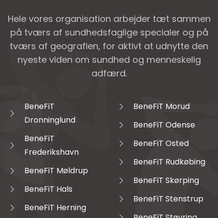
Hele vores organisation arbejder tæt sammen
på tværs af sundhedsfaglige specialer og på
tværs af geografien, for aktivt at udnytte den
nyeste viden om sundhed og menneskelig
adfærd.
BeneFiT
BeneFiT Morud
Dronninglund
BeneFiT Odense
BeneFiT
BeneFiT Osted
Frederikshavn
BeneFiT Rudkøbing
BeneFiT Møldrup
BeneFiT Skørping
BeneFiT Hals
BeneFiT Stenstrup
BeneFiT Herning
BeneFiT Støvring