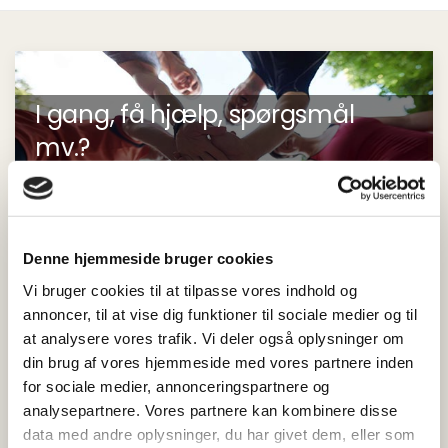
I gang, få hjælp, spørgsmål
mv.?
Du er altid velkommen til at kontakte os, hvis
du vil vide hvordan vi kan hjælpe dig.
Denne hjemmeside bruger cookies
Find nærmeste BeneFiT
Vi bruger cookies til at tilpasse vores indhold og
annoncer, til at vise dig funktioner til sociale medier og til
Skriv til klinik
at analysere vores trafik. Vi deler også oplysninger om
din brug af vores hjemmeside med vores partnere inden
Find vores priser
for sociale medier, annonceringspartnere og
analysepartnere. Vores partnere kan kombinere disse
Online Booking
data med andre oplysninger, du har givet dem, eller som