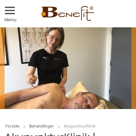
Menu
Forside
Behandlinger
AkupunkturKlinik