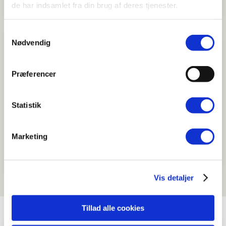
de har indsamlet fra din brug af deres tjenester.
Samtykkevalg
Nødvendig
BeneFiT kan også tilbyde
Akupunktur
Præferencer
Inkontinensbehandling
Statistik
GynObs fysioterapi
Marketing
Fysioterapi
Vis detaljer
Tillad alle cookies