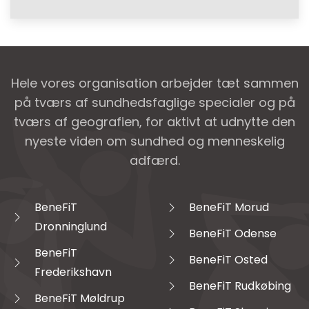
Hele vores organisation arbejder tæt sammen
på tværs af sundhedsfaglige specialer og på
tværs af geografien, for aktivt at udnytte den
nyeste viden om sundhed og menneskelig
adfærd.
BeneFiT
BeneFiT Morud
Dronninglund
BeneFiT Odense
BeneFiT
BeneFiT Osted
Frederikshavn
BeneFiT Rudkøbing
BeneFiT Møldrup