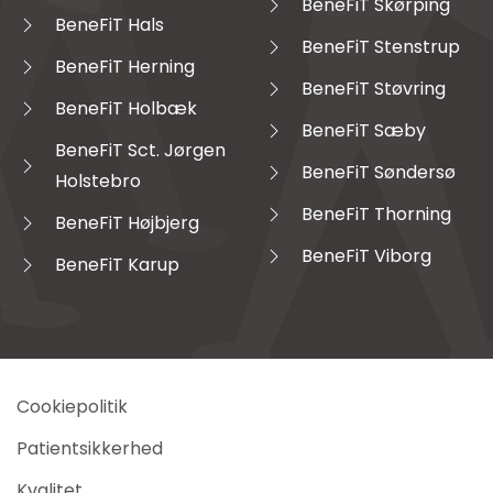
BeneFiT Skørping
BeneFiT Hals
BeneFiT Stenstrup
BeneFiT Herning
BeneFiT Støvring
BeneFiT Holbæk
BeneFiT Sæby
BeneFiT Sct. Jørgen
BeneFiT Søndersø
Holstebro
BeneFiT Thorning
BeneFiT Højbjerg
BeneFiT Viborg
BeneFiT Karup
Cookiepolitik
Patientsikkerhed
Kvalitet