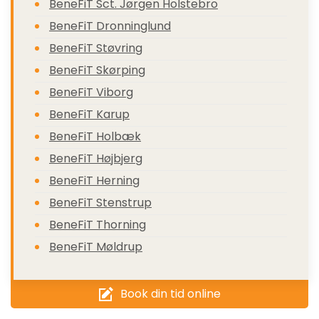
BeneFiT Sct. Jørgen Holstebro
BeneFiT Dronninglund
BeneFiT Støvring
BeneFiT Skørping
BeneFiT Viborg
BeneFiT Karup
BeneFiT Holbæk
BeneFiT Højbjerg
BeneFiT Herning
BeneFiT Stenstrup
BeneFiT Thorning
BeneFiT Møldrup
Book din tid online