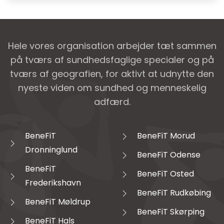
Hele vores organisation arbejder tæt sammen
på tværs af sundhedsfaglige specialer og på
tværs af geografien, for aktivt at udnytte den
nyeste viden om sundhed og menneskelig
adfærd.
BeneFiT
BeneFiT Morud
Dronninglund
BeneFiT Odense
BeneFiT
BeneFiT Osted
Frederikshavn
BeneFiT Rudkøbing
BeneFiT Møldrup
BeneFiT Skørping
BeneFiT Hals