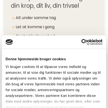
din krop, dit liv, din trivsel
Alt under samme tag
Let at komme i gang
Central beliggenhed
Høj faglighed & etik
Fysioterapeuter og andet autoriseret
Denne hjemmeside bruger cookies
personale
Vi bruger cookies til at tilpasse vores indhold og
Grundig vejledning
annoncer, til at vise dig funktioner til sociale medier og til
at analysere vores trafik. Vi deler også oplysninger om
din brug af vores hjemmeside med vores partnere inden
for sociale medier, annonceringspartnere og
analysepartnere. Vores partnere kan kombinere disse
BeneFiT er mere end
data med andre oplysninger, du har givet dem, eller som
de har indsamlet fra din brug af deres tjenester.