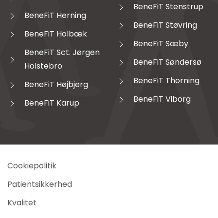
BeneFiT Stenstrup
BeneFiT Herning
BeneFiT Støvring
BeneFiT Holbæk
BeneFiT Sæby
BeneFiT Sct. Jørgen
BeneFiT Søndersø
Holstebro
BeneFiT Thorning
BeneFiT Højbjerg
BeneFiT Viborg
BeneFiT Karup
Cookiepolitik
Patientsikkerhed
Kvalitet