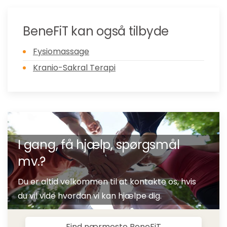
BeneFiT kan også tilbyde
Fysiomassage
Kranio-Sakral Terapi
I gang, få hjælp, spørgsmål
mv.?
Du er altid velkommen til at kontakte os, hvis
du vil vide hvordan vi kan hjælpe dig.
Find nærmeste BeneFiT