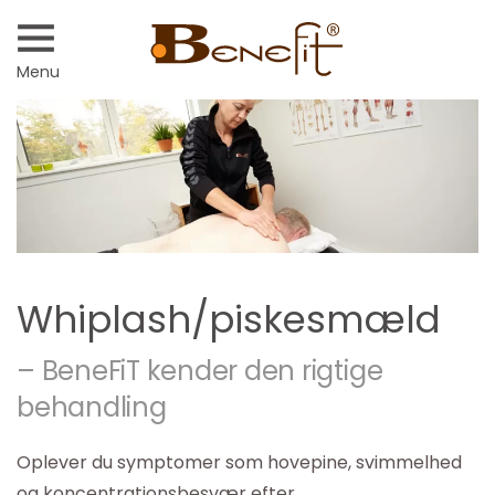
Menu
Whiplash/piskesmæld
– BeneFiT kender den rigtige
behandling
Oplever du symptomer som hovepine, svimmelhed
og koncentrationsbesvær efter