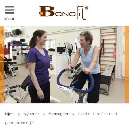
Menu
Hjem
Nyheder
Kampagner
Hvad er formålet med
genoptræning?