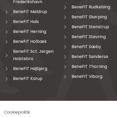
Frederikshavn
BeneFiT Rudkøbing
BeneFiT Møldrup
BeneFiT Skørping
BeneFiT Hals
BeneFiT Stenstrup
BeneFiT Herning
BeneFiT Støvring
BeneFiT Holbæk
BeneFiT Sæby
BeneFiT Sct. Jørgen
BeneFiT Søndersø
Holstebro
BeneFiT Thorning
BeneFiT Højbjerg
BeneFiT Viborg
BeneFiT Karup
Cookiepolitik