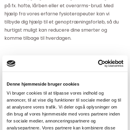
på fx. hofte, lårben eller et overarms-brud. Med
hjælp fra vores erfarne fysioterapeuter kan vi
tilbyde dig hjælp til et genoptræningsforløb, så du
hurtigst muligt kan reducere dine smerter og
komme tilbage til hverdagen.
Genoptræningsforløb
Et genoptræningsforløb starter altid med en
konsultation hos en af vores kompetente
Denne hjemmeside bruger cookies
fysioterapeuter. Konsultationen udfolder sig gennem
Vi bruger cookies til at tilpasse vores indhold og
en samtale og undersøgelse, hvor fysioterapeuten
annoncer, til at vise dig funktioner til sociale medier og til
vurderer dine ønsker og behov. Dernæst vil vi i et
at analysere vores trafik. Vi deler også oplysninger om
samarbejde tilrettelægge det bedste
din brug af vores hjemmeside med vores partnere inden
for sociale medier, annonceringspartnere og
genoptræningsforløb til dig. Omfanget varierer altid
analysepartnere. Vores partnere kan kombinere disse