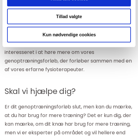
gigt, smertetilstande i sener som løberknæ eller
springerknæ samt skader på korsbåndet,
Tillad valgte
ledbåndet, brusken, menisken eller ligefrem som
senfølge af knoglebrud i knæet. Efter en operation i
knæet vil du som regel få brug for at genoptræne
Kun nødvendige cookies
dit knæ. Kontakt os meget gerne, hvis du er
interesseret i at høre mere om vores
genoptræningsforløb, der forløber sammen med en
af vores erfarne fysioterapeuter.
Skal vi hjælpe dig?
Er dit genoptræningsforløb slut, men kan du mærke,
at du har brug for mere træning? Det er kun dig, der
kan mærke, om dit knæ har brug for mere træning,
men vi er eksperter på området og vil hellere end