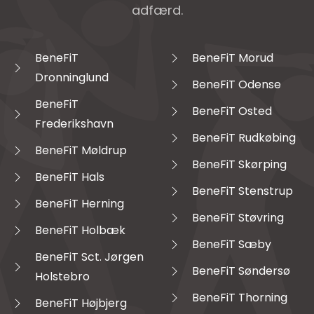
adfærd.
BeneFiT
BeneFiT Morud
Dronninglund
BeneFiT Odense
BeneFiT
BeneFiT Osted
Frederikshavn
BeneFiT Rudkøbing
BeneFiT Møldrup
BeneFiT Skørping
BeneFiT Hals
BeneFiT Stenstrup
BeneFiT Herning
BeneFiT Støvring
BeneFiT Holbæk
BeneFiT Sæby
BeneFiT Sct. Jørgen
BeneFiT Søndersø
Holstebro
BeneFiT Thorning
BeneFiT Højbjerg