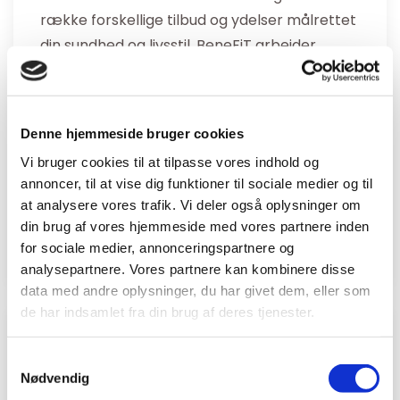
række forskellige tilbud og ydelser målrettet
din sundhed og livsstil. BeneFiT arbejder
primært med fysioterapi - men tilbyder også
andre sundhedsydelser lige fra akupunktur til
ergonomisk vejledning på din arbejdsplads.
Denne hjemmeside bruger cookies
Du behøver ikke at have ondt for at få det
Vi bruger cookies til at tilpasse vores indhold og
annoncer, til at vise dig funktioner til sociale medier og til
bedre.
at analysere vores trafik. Vi deler også oplysninger om
din brug af vores hjemmeside med vores partnere inden
Kontakt os allerede idag
for sociale medier, annonceringspartnere og
analysepartnere. Vores partnere kan kombinere disse
data med andre oplysninger, du har givet dem, eller som
de har indsamlet fra din brug af deres tjenester.
Samtykkevalg
Nødvendig