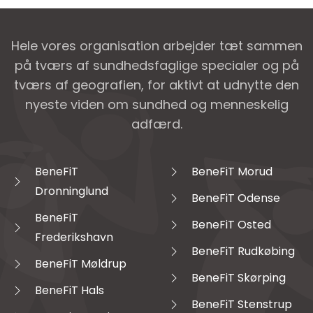
Hele vores organisation arbejder tæt sammen
på tværs af sundhedsfaglige specialer og på
tværs af geografien, for aktivt at udnytte den
nyeste viden om sundhed og menneskelig
adfærd.
BeneFiT
BeneFiT Morud
Dronninglund
BeneFiT Odense
BeneFiT
BeneFiT Osted
Frederikshavn
BeneFiT Rudkøbing
BeneFiT Møldrup
BeneFiT Skørping
BeneFiT Hals
BeneFiT Stenstrup