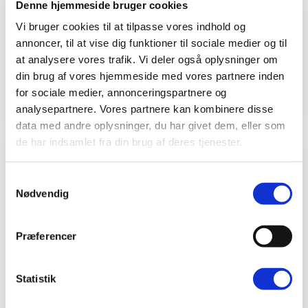
Denne hjemmeside bruger cookies
Skriv til klinik
Vi bruger cookies til at tilpasse vores indhold og
annoncer, til at vise dig funktioner til sociale medier og til
Find vores priser
at analysere vores trafik. Vi deler også oplysninger om
din brug af vores hjemmeside med vores partnere inden
Online Booking
for sociale medier, annonceringspartnere og
analysepartnere. Vores partnere kan kombinere disse
data med andre oplysninger, du har givet dem, eller som
de har indsamlet fra din brug af deres tjenester.
Samtykkevalg
Nødvendig
Præferencer
Fokus på mennesket bag -
Statistik
din krop, dit liv, din trivsel