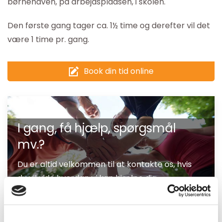
børnehaven, på arbejdspladsen, i skolen.
Den første gang tager ca. 1½ time og derefter vil det
være 1 time pr. gang.
Book din tid online
I gang, få hjælp, spørgsmål
mv.?
Du er altid velkommen til at kontakte os, hvis
du vil vide hvordan vi kan hjælpe dig.
Find nærmeste BeneFiT