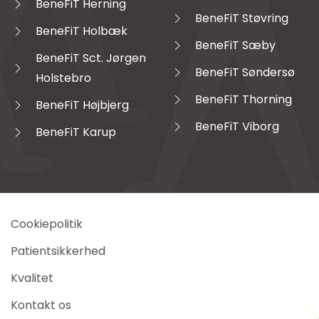
BeneFiT Herning
BeneFiT Støvring
BeneFiT Holbæk
BeneFiT Sæby
BeneFiT Sct. Jørgen
BeneFiT Søndersø
Holstebro
BeneFiT Thorning
BeneFiT Højbjerg
BeneFiT Viborg
BeneFiT Karup
Cookiepolitik
Patientsikkerhed
Kvalitet
Kontakt os