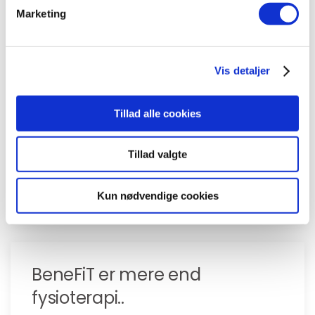
Marketing
Alt under samme tag
Let at komme i gang
Vis detaljer
Central beliggenhed
Høj faglighed & etik
Tillad alle cookies
Fysioterapeuter og andet autoriseret
Tillad valgte
personale
Grundig vejledning
Kun nødvendige cookies
BeneFiT er mere end
fysioterapi..