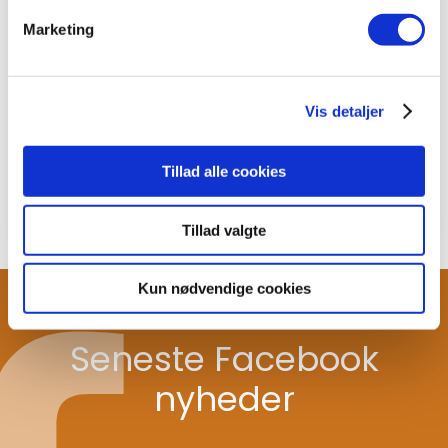
rådgivning omkring din sundhed. Hos BeneFiT
Marketing
sætter vi en ære i at yde service på højt
plan, så du opnår netop det, du ønsker.
Vis detaljer
Din krop er dit liv - og en sund krop er vejen
til større velvære, bedre trivsel og et bedre
Tillad alle cookies
liv.
Tillad valgte
Kun nødvendige cookies
Seneste Facebook
nyheder