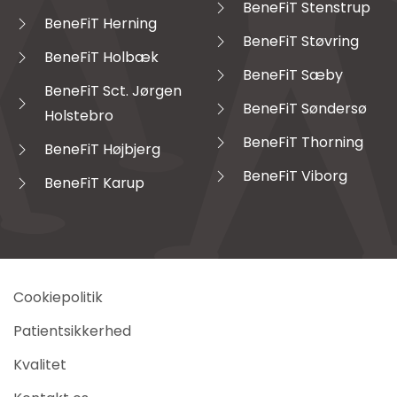
BeneFiT Stenstrup
BeneFiT Herning
BeneFiT Støvring
BeneFiT Holbæk
BeneFiT Sæby
BeneFiT Sct. Jørgen
BeneFiT Søndersø
Holstebro
BeneFiT Thorning
BeneFiT Højbjerg
BeneFiT Viborg
BeneFiT Karup
Cookiepolitik
Patientsikkerhed
Kvalitet