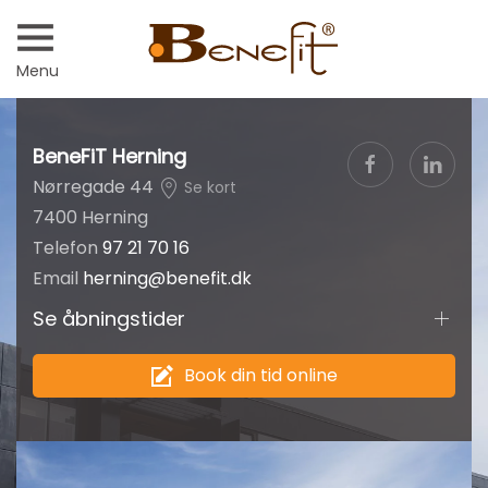
Menu
BeneFiT Herning
Nørregade 44
Se kort
7400 Herning
Telefon
97 21 70 16
Email
herning@benefit.dk
Se åbningstider
Book din tid online