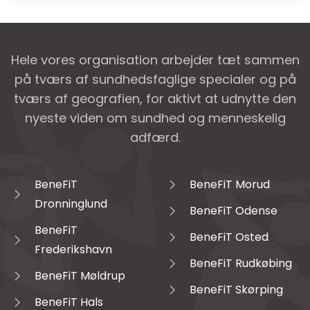
Hele vores organisation arbejder tæt sammen
på tværs af sundhedsfaglige specialer og på
tværs af geografien, for aktivt at udnytte den
nyeste viden om sundhed og menneskelig
adfærd.
BeneFiT
BeneFiT Morud
Dronninglund
BeneFiT Odense
BeneFiT
BeneFiT Osted
Frederikshavn
BeneFiT Rudkøbing
BeneFiT Møldrup
BeneFiT Skørping
BeneFiT Hals