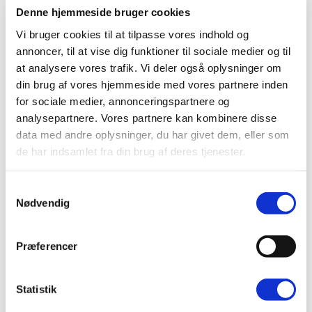
Denne hjemmeside bruger cookies
Vi bruger cookies til at tilpasse vores indhold og
annoncer, til at vise dig funktioner til sociale medier og til
at analysere vores trafik. Vi deler også oplysninger om
din brug af vores hjemmeside med vores partnere inden
for sociale medier, annonceringspartnere og
analysepartnere. Vores partnere kan kombinere disse
data med andre oplysninger, du har givet dem, eller som
de har indsamlet fra din brug af deres tjenester.
Altid faglig kompetent
Samtykkevalg
Nødvendig
Mere end 135 medarbejdere hos BeneFiT
klinikker i Danmark står klar til at hjælpe dig!
Vi holder os løbende opdateret på den
Præferencer
nyeste viden indenfor sundhed, fysioterapi,
motion og livsstil. Derfor kan vi altid tilbyde
Statistik
dig faglig og kompetent behandling og