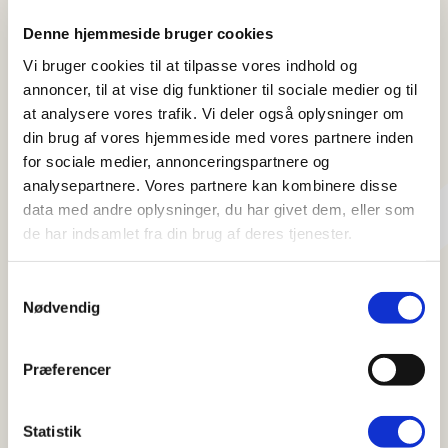
Når din regning er betalt, indberetter vi automatisk
fysioterapi og akupunktur til Sygeforsikringen
Denne hjemmeside bruger cookies
Danmark, hvorefter du får dit tilskud. Husk at oplyse
Vi bruger cookies til at tilpasse vores indhold og
du er medlem.
annoncer, til at vise dig funktioner til sociale medier og til
at analysere vores trafik. Vi deler også oplysninger om
din brug af vores hjemmeside med vores partnere inden
for sociale medier, annonceringspartnere og
analysepartnere. Vores partnere kan kombinere disse
Kan man få helbredstillæg fra
data med andre oplysninger, du har givet dem, eller som
kommunen?
de har indsamlet fra din brug af deres tjenester.
Hvis du har fået bevilget helbredstillæg fra
Samtykkevalg
Nødvendig
Kommunen, kan du få tilskud til fysioterapi når du har
en henvisning fra lægen. Vi afregner med
kommunen. Der kan være tillæg og produkter som
Præferencer
der ikke er tillæg til – spørg i receptionen.
Statistik