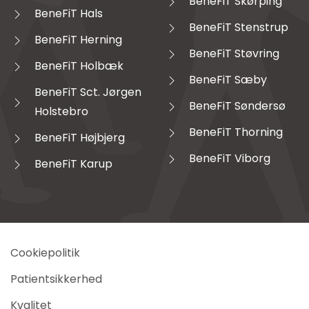
BeneFiT Skørping
BeneFiT Hals
BeneFiT Stenstrup
BeneFiT Herning
BeneFiT Støvring
BeneFiT Holbæk
BeneFiT Sæby
BeneFiT Sct. Jørgen
BeneFiT Søndersø
Holstebro
BeneFiT Thorning
BeneFiT Højbjerg
BeneFiT Viborg
BeneFiT Karup
Cookiepolitik
Patientsikkerhed
Kvalitet