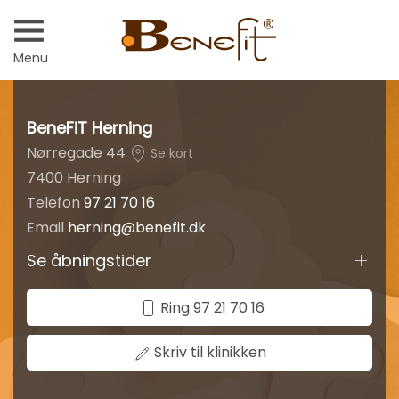
Menu
BeneFiT Herning
Nørregade 44
Se kort
7400 Herning
Telefon
97 21 70 16
Email
herning@benefit.dk
Se åbningstider
Ring 97 21 70 16
Skriv til klinikken