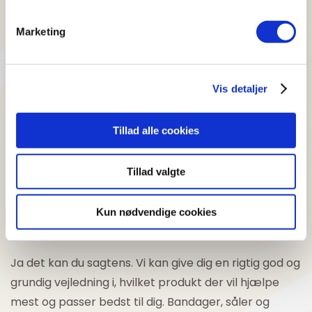
Marketing
Kan man få massage?
Ja du kan booke tid til massage hos Anders som er
Vis detaljer
fysioterapeutstuderende og triatlet. Du kan også
booke fysiurgisk massage hos fysioterapeuterne.
Tillad alle cookies
Tillad valgte
Kan man købe såler, bandager
Kun nødvendige cookies
eller støttestrømper hos jer?
Ja det kan du sagtens. Vi kan give dig en rigtig god og
grundig vejledning i, hvilket produkt der vil hjælpe
mest og passer bedst til dig. Bandager, såler og