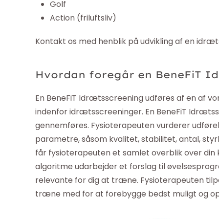
Golf
Action (friluftsliv)
Kontakt os med henblik på udvikling af en idræts
Hvordan foregår en BeneFiT I
En BeneFiT Idrætsscreening udføres af en af vo
indenfor idrætsscreeninger. En BeneFiT Idrætssc
gennemføres. Fysioterapeuten vurderer udførel
parametre, såsom kvalitet, stabilitet, antal, st
får fysioterapeuten et samlet overblik over din
algoritme udarbejder et forslag til øvelsesprog
relevante for dig at træne. Fysioterapeuten til
træne med for at forebygge bedst muligt og opt