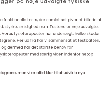
gger på nøje udvalgte fysiske
unktionelle tests, der samlet set giver et billede af
d, styrke, smidighed m.m. Testene er nøje udvalgte,
 Vores fysioterapeuter har undersøgt, hvilke skader
tsgrene. Her ud fra har vi sammensat et testbatteri,
at og dermed har det største behov for
 fysioterapeuter med særlig viden indenfor netop
sgrene, men vi er altid klar til at udvikle nye