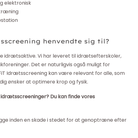
g elektronisk
 træning
station
sscreening henvendte sig til?
 idrætsaktive. Vi har leveret til idrætsefterskoler,
foreninger. Det er naturligvis også muligt for
FiT Idrætsscreening kan være relevant for alle, som
dig ønsker at optimere krop og fysik.
m idrætsscreeninger? Du kan finde vores
ge inden en skade i stedet for at genoptræne efter