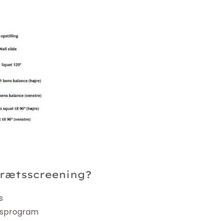
drætsscreening?
s
ngsprogram