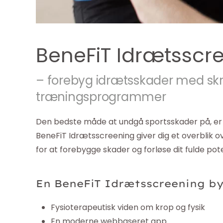
BeneFiT Idrætsscr
– forebyg idrætsskader med s
træningsprogrammer
Den bedste måde at undgå sportsskader på, er
BeneFiT Idrætsscreening giver dig et overblik ov
for at forebygge skader og forløse dit fulde pote
En BeneFiT Idrætsscreening b
Fysioterapeutisk viden om krop og fysik
En moderne webbaseret app