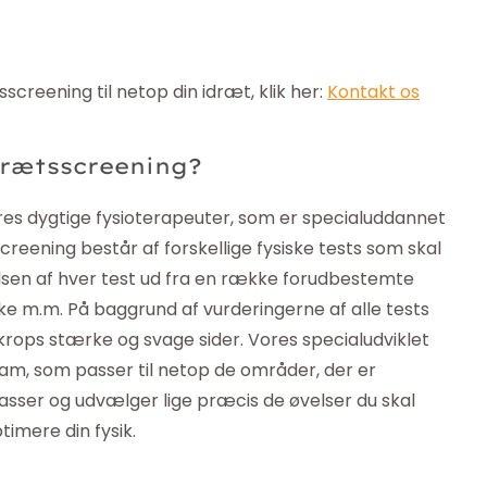
screening til netop din idræt, klik her:
Kontakt os
drætsscreening?
res dygtige fysioterapeuter, som er specialuddannet
reening består af forskellige fysiske tests som skal
sen af hver test ud fra en række forudbestemte
yrke m.m. På baggrund af vurderingerne af alle tests
 krops stærke og svage sider. Vores specialudviklet
ram, som passer til netop de områder, der er
passer og udvælger lige præcis de øvelser du skal
imere din fysik.