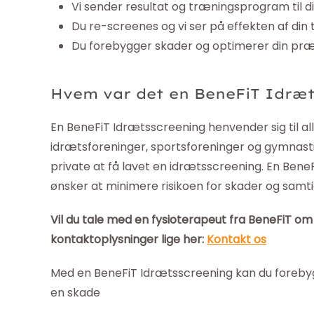
Vi sender resultat og træningsprogram til di
Du re-screenes og vi ser på effekten af din
Du forebygger skader og optimerer din præ
Hvem var det en BeneFiT Idræt
En BeneFiT Idrætsscreening henvender sig til alle
idrætsforeninger, sportsforeninger og gymnastik
private at få lavet en idrætsscreening. En Bene
ønsker at minimere risikoen for skader og samti
Vil du tale med en fysioterapeut fra BeneFiT o
kontaktoplysninger lige her:
Kontakt os
Med en BeneFiT Idrætsscreening kan du forebyg
en skade