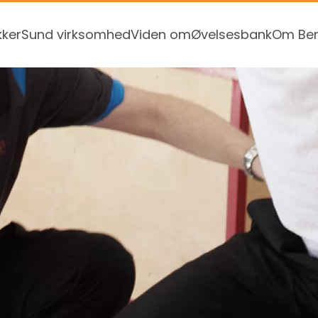
kker
Sund virksomhed
Viden om
Øvelsesbank
Om Ben