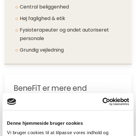
Central beliggenhed
Høj faglighed & etik
Fysioterapeuter og andet autoriseret
personale
Grundig vejledning
BeneFiT er mere end
fysioterapi..
BeneFiT er et fællesskab af
fysioterapiklinikker med mere end 200
Denne hjemmeside bruger cookies
medarbejdere med sundhedsfaglig baggrund
Vi bruger cookies til at tilpasse vores indhold og