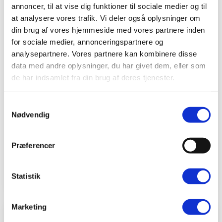
- fordelt på 23 lokationer.
annoncer, til at vise dig funktioner til sociale medier og til
at analysere vores trafik. Vi deler også oplysninger om
Klinikkerne er lokalt forankrede og fører en
din brug af vores hjemmeside med vores partnere inden
række forskellige tilbud og ydelser målrettet
for sociale medier, annonceringspartnere og
analysepartnere. Vores partnere kan kombinere disse
din sundhed og livsstil. BeneFiT arbejder
data med andre oplysninger, du har givet dem, eller som
primært med fysioterapi - men tilbyder også
de har indsamlet fra din brug af deres tjenester.
andre sundhedsydelser lige fra akupunktur til
ergonomisk vejledning på din arbejdsplads.
Samtykkevalg
Nødvendig
Du behøver ikke at have ondt for at få det
bedre.
Præferencer
Kontakt os allerede idag
Statistik
Marketing