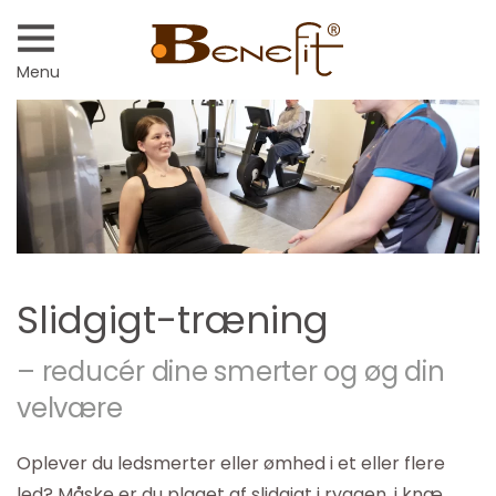
Menu
Slidgigt-træning
– reducér dine smerter og øg din
velvære
Oplever du ledsmerter eller ømhed i et eller flere
led? Måske er du plaget af slidgigt i ryggen, i knæ