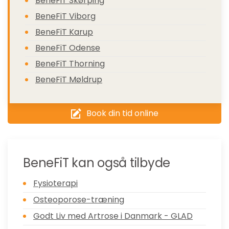
BeneFiT Skørping
BeneFiT Viborg
BeneFiT Karup
BeneFiT Odense
BeneFiT Thorning
BeneFiT Møldrup
Book din tid online
BeneFiT kan også tilbyde
Fysioterapi
Osteoporose-træning
Godt Liv med Artrose i Danmark - GLAD