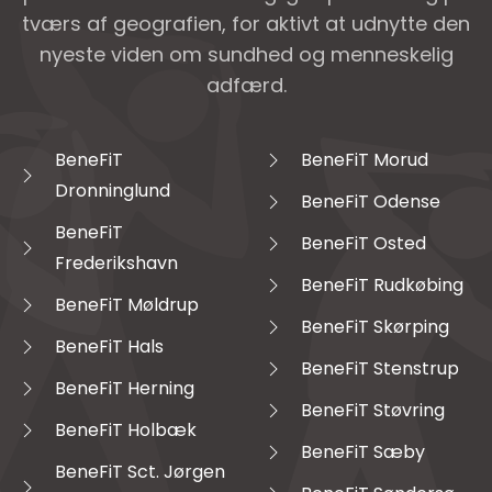
tværs af geografien, for aktivt at udnytte den
nyeste viden om sundhed og menneskelig
adfærd.
BeneFiT
BeneFiT Morud
Dronninglund
BeneFiT Odense
BeneFiT
BeneFiT Osted
Frederikshavn
BeneFiT Rudkøbing
BeneFiT Møldrup
BeneFiT Skørping
BeneFiT Hals
BeneFiT Stenstrup
BeneFiT Herning
BeneFiT Støvring
BeneFiT Holbæk
BeneFiT Sæby
BeneFiT Sct. Jørgen