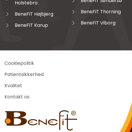
BeneFiT Søndersø
Holstebro
BeneFiT Thorning
BeneFiT Højbjerg
BeneFiT Viborg
BeneFiT Karup
Cookiepolitik
Patientsikkerhed
Kvalitet
Kontakt os