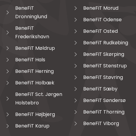
BeneFiT
BeneFiT Morud
Dronninglund
BeneFiT Odense
BeneFiT
BeneFiT Osted
Frederikshavn
BeneFiT Rudkøbing
BeneFiT Møldrup
BeneFiT Skørping
BeneFiT Hals
BeneFiT Stenstrup
BeneFiT Herning
BeneFiT Støvring
BeneFiT Holbæk
BeneFiT Sæby
BeneFiT Sct. Jørgen
BeneFiT Søndersø
Holstebro
BeneFiT Thorning
BeneFiT Højbjerg
BeneFiT Viborg
BeneFiT Karup