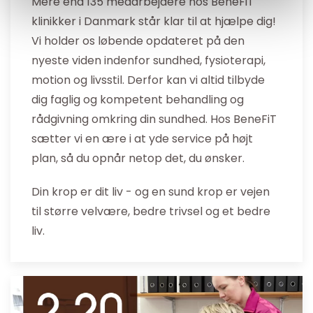
Mere end 135 medarbejdere hos BeneFiT
klinikker i Danmark står klar til at hjælpe dig!
Vi holder os løbende opdateret på den
nyeste viden indenfor sundhed, fysioterapi,
motion og livsstil. Derfor kan vi altid tilbyde
dig faglig og kompetent behandling og
rådgivning omkring din sundhed. Hos BeneFiT
sætter vi en ære i at yde service på højt
plan, så du opnår netop det, du ønsker.
Din krop er dit liv - og en sund krop er vejen
til større velvære, bedre trivsel og et bedre
liv.