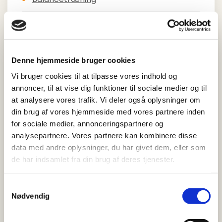
Vævsmobilisering
Sådan foregår en behandling
Denne hjemmeside bruger cookies
Intensivt gangtræningsforløb
Vi bruger cookies til at tilpasse vores indhold og
annoncer, til at vise dig funktioner til sociale medier og til
Forundersøgelse
at analysere vores trafik. Vi deler også oplysninger om
din brug af vores hjemmeside med vores partnere inden
Pårørendearrangement
for sociale medier, annonceringspartnere og
analysepartnere. Vores partnere kan kombinere disse
Støttende samtale med neuropsykolog
data med andre oplysninger, du har givet dem, eller som
de har indsamlet fra din brug af deres tjenester.
Kort forløb
Samtykkevalg
Individuelt intensivt træningsforløb på
Nødvendig
klinikken