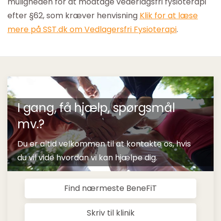
muligheden for at modtage vederlagsfri fysioterapi
efter §62, som kræver henvisning
Klik for at læse
mere på SST.dk om Vedlagersfri Fysioterapi
.
I gang, få hjælp, spørgsmål
mv.?
Du er altid velkommen til at kontakte os, hvis
du vil vide hvordan vi kan hjælpe dig.
Find nærmeste BeneFiT
Skriv til klinik