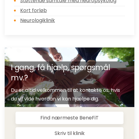
Støttende samtale med neuropsykolog
Kort forløb
Neurologiklinik
I gang, få hjælp, spørgsmål
mv.?
Du er altid velkommen til at kontakte os, hvis
du vil vide hvordan vi kan hjælpe dig.
Find nærmeste BeneFiT
Skriv til klinik