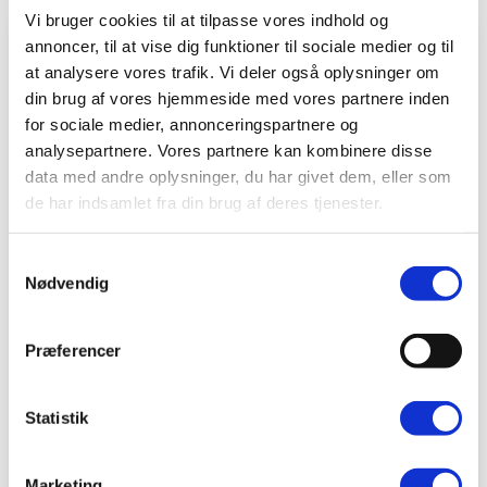
Vi bruger cookies til at tilpasse vores indhold og
annoncer, til at vise dig funktioner til sociale medier og til
at analysere vores trafik. Vi deler også oplysninger om
din brug af vores hjemmeside med vores partnere inden
for sociale medier, annonceringspartnere og
analysepartnere. Vores partnere kan kombinere disse
data med andre oplysninger, du har givet dem, eller som
de har indsamlet fra din brug af deres tjenester.
Samtykkevalg
Nødvendig
Præferencer
Akupunktur hos BeneFiT
Har du problemer med smerter flere steder i
Statistik
kroppen, vil en behandling med akupunktur ofte
hjælpe dig. Er dine smerter over længere tid
Marketing