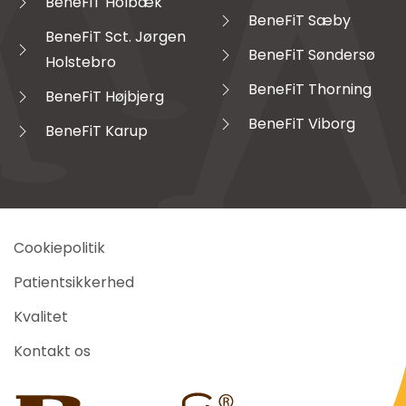
BeneFiT Holbæk
BeneFiT Sæby
BeneFiT Sct. Jørgen
BeneFiT Søndersø
Holstebro
BeneFiT Thorning
BeneFiT Højbjerg
BeneFiT Viborg
BeneFiT Karup
Cookiepolitik
Patientsikkerhed
Kvalitet
Kontakt os