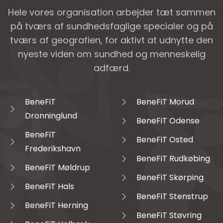
Hele vores organisation arbejder tæt sammen
på tværs af sundhedsfaglige specialer og på
tværs af geografien, for aktivt at udnytte den
nyeste viden om sundhed og menneskelig
adfærd.
BeneFiT
BeneFiT Morud
Dronninglund
BeneFiT Odense
BeneFiT
BeneFiT Osted
Frederikshavn
BeneFiT Rudkøbing
BeneFiT Møldrup
BeneFiT Skørping
BeneFiT Hals
BeneFiT Stenstrup
BeneFiT Herning
BeneFiT Støvring