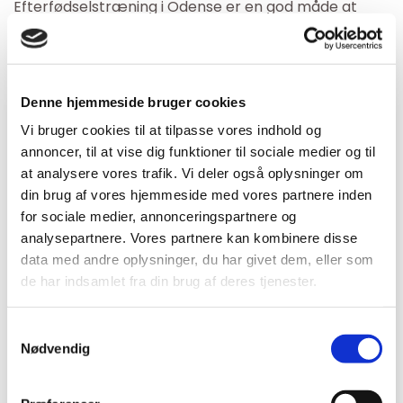
Efterfødselstræning i Odense er en god måde at
komme ud og have det sjovt sammen med andre
kvinder, der står i samme situation som dig.
Denne hjemmeside bruger cookies
Vi bruger cookies til at tilpasse vores indhold og
annoncer, til at vise dig funktioner til sociale medier og til
at analysere vores trafik. Vi deler også oplysninger om
din brug af vores hjemmeside med vores partnere inden
for sociale medier, annonceringspartnere og
analysepartnere. Vores partnere kan kombinere disse
data med andre oplysninger, du har givet dem, eller som
Fokus på mennesket bag -
de har indsamlet fra din brug af deres tjenester.
din krop, dit liv, din trivsel
Samtykkevalg
Nødvendig
Alt under samme tag
Let at komme i gang