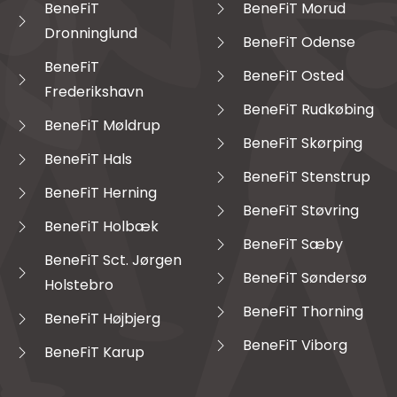
BeneFiT
BeneFiT Morud
Dronninglund
BeneFiT Odense
BeneFiT
BeneFiT Osted
Frederikshavn
BeneFiT Rudkøbing
BeneFiT Møldrup
BeneFiT Skørping
BeneFiT Hals
BeneFiT Stenstrup
BeneFiT Herning
BeneFiT Støvring
BeneFiT Holbæk
BeneFiT Sæby
BeneFiT Sct. Jørgen
BeneFiT Søndersø
Holstebro
BeneFiT Thorning
BeneFiT Højbjerg
BeneFiT Viborg
BeneFiT Karup