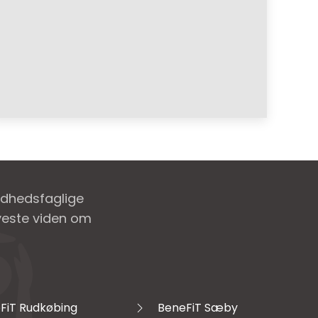
ndhedsfaglige
nyeste viden om
FiT Rudkøbing
BeneFiT Sæby