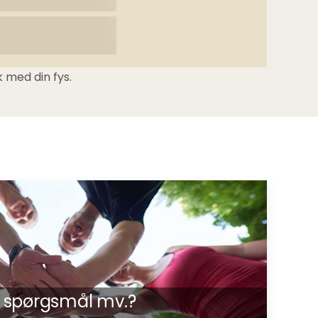
k med din fys.
p, spørgsmål mv.?