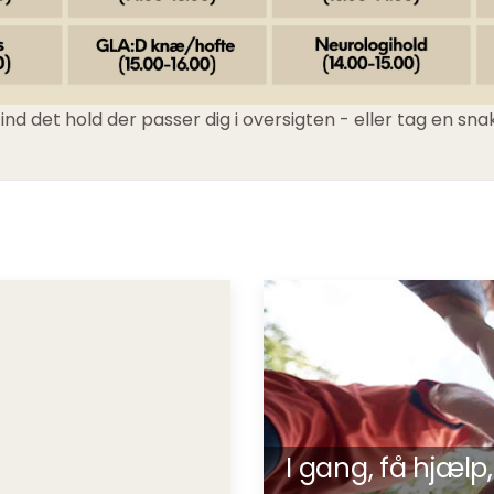
Find det hold der passer dig i oversigten - eller tag en sna
I gang, få hjæl