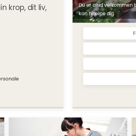
Du er altid velkommen til
krop, dit liv,
kan hjælpe dig.
F
ersonale