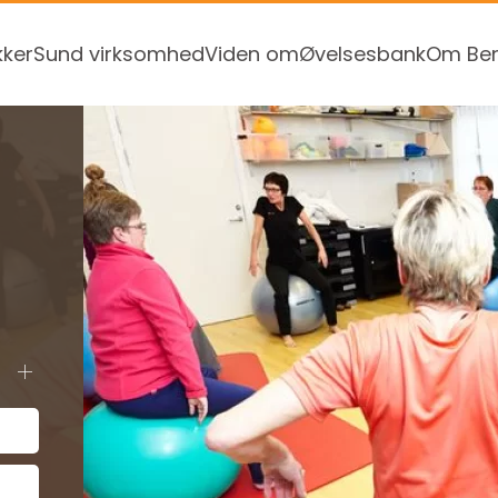
kker
Sund virksomhed
Viden om
Øvelsesbank
Om Ben