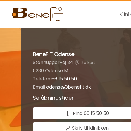
Klini
BeneFiT Odense
Stenhuggervej 34
Se kort
5230 Odense M
Telefon
66 15 50 50
Email
odense@benefit.dk
Se åbningstider
Ring 66 15 50 50
Skriv til klinikken