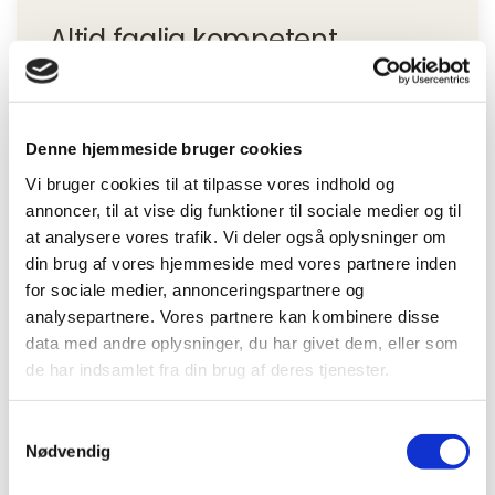
Altid faglig kompetent
Mere end 135 medarbejdere hos BeneFiT
klinikker i Danmark står klar til at hjælpe dig!
Denne hjemmeside bruger cookies
Vi holder os løbende opdateret på den
Vi bruger cookies til at tilpasse vores indhold og
nyeste viden indenfor sundhed, fysioterapi,
annoncer, til at vise dig funktioner til sociale medier og til
motion og livsstil. Derfor kan vi altid tilbyde
at analysere vores trafik. Vi deler også oplysninger om
dig faglig og kompetent behandling og
din brug af vores hjemmeside med vores partnere inden
rådgivning omkring din sundhed. Hos BeneFiT
for sociale medier, annonceringspartnere og
sætter vi en ære i at yde service på højt
analysepartnere. Vores partnere kan kombinere disse
plan, så du opnår netop det, du ønsker.
data med andre oplysninger, du har givet dem, eller som
de har indsamlet fra din brug af deres tjenester.
Din krop er dit liv - og en sund krop er vejen
til større velvære, bedre trivsel og et bedre
Samtykkevalg
Nødvendig
liv.