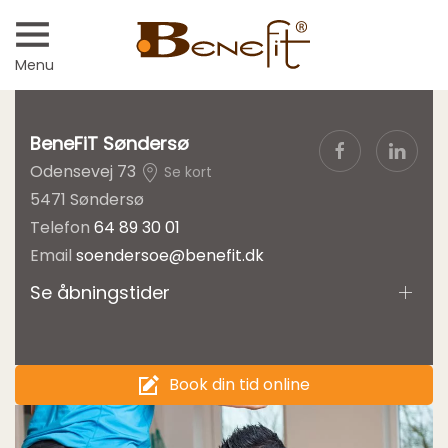
Menu
BeneFiT Søndersø
Odensevej 73
Se kort
5471 Søndersø
Telefon
64 89 30 01
Email
soendersoe@benefit.dk
Se åbningstider
Book din tid online