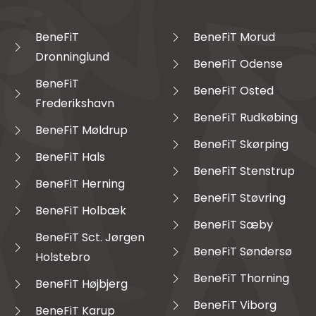
BeneFiT
BeneFiT Morud
Dronninglund
BeneFiT Odense
BeneFiT
BeneFiT Osted
Frederikshavn
BeneFiT Rudkøbing
BeneFiT Møldrup
BeneFiT Skørping
BeneFiT Hals
BeneFiT Stenstrup
BeneFiT Herning
BeneFiT Støvring
BeneFiT Holbæk
BeneFiT Sæby
BeneFiT Sct. Jørgen
BeneFiT Søndersø
Holstebro
BeneFiT Thorning
BeneFiT Højbjerg
BeneFiT Viborg
BeneFiT Karup