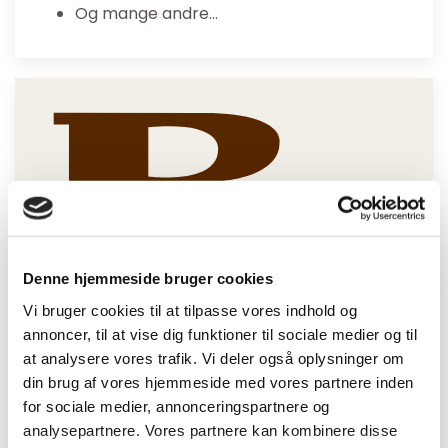
Og mange andre…
Denne hjemmeside bruger cookies
Vi bruger cookies til at tilpasse vores indhold og
Altid faglig kompetent
annoncer, til at vise dig funktioner til sociale medier og til
at analysere vores trafik. Vi deler også oplysninger om
Mere end 135 medarbejdere hos BeneFiT
din brug af vores hjemmeside med vores partnere inden
klinikker i Danmark står klar til at hjælpe dig!
for sociale medier, annonceringspartnere og
Vi holder os løbende opdateret på den
analysepartnere. Vores partnere kan kombinere disse