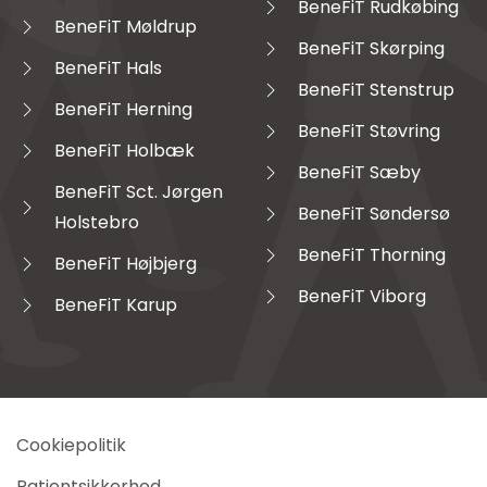
BeneFiT Rudkøbing
BeneFiT Møldrup
BeneFiT Skørping
BeneFiT Hals
BeneFiT Stenstrup
BeneFiT Herning
BeneFiT Støvring
BeneFiT Holbæk
BeneFiT Sæby
BeneFiT Sct. Jørgen
BeneFiT Søndersø
Holstebro
BeneFiT Thorning
BeneFiT Højbjerg
BeneFiT Viborg
BeneFiT Karup
Cookiepolitik
Patientsikkerhed