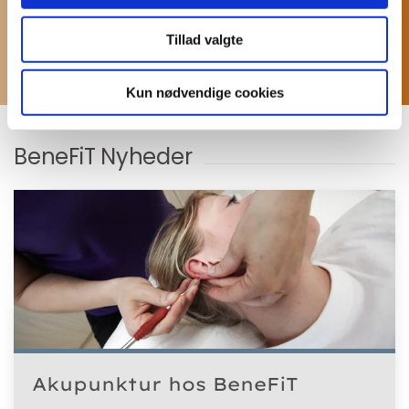
nyheder
Tillad valgte
Kun nødvendige cookies
BeneFiT Nyheder
Akupunktur hos BeneFiT