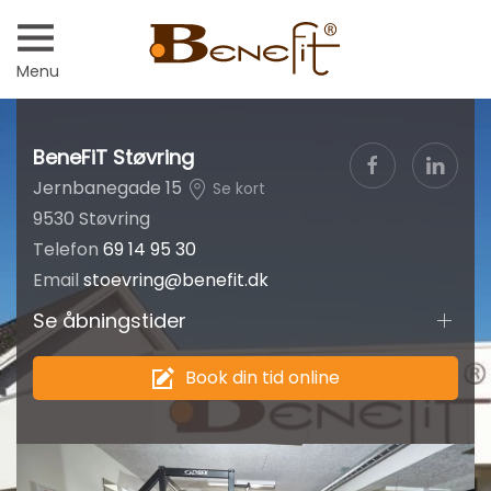
Menu
BeneFiT Støvring
Jernbanegade 15
Se kort
9530 Støvring
Telefon
69 14 95 30
Email
stoevring@benefit.dk
Se åbningstider
Book din tid online