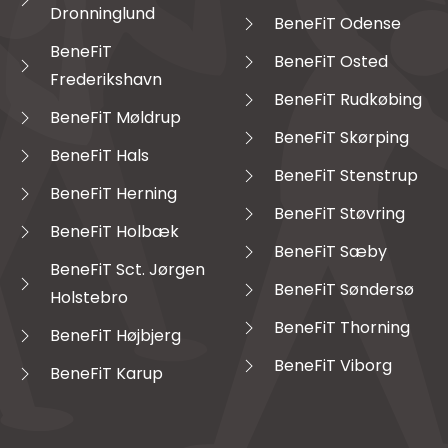
Dronninglund
BeneFiT Odense
BeneFiT
BeneFiT Osted
Frederikshavn
BeneFiT Rudkøbing
BeneFiT Møldrup
BeneFiT Skørping
BeneFiT Hals
BeneFiT Stenstrup
BeneFiT Herning
BeneFiT Støvring
BeneFiT Holbæk
BeneFiT Sæby
BeneFiT Sct. Jørgen
BeneFiT Søndersø
Holstebro
BeneFiT Thorning
BeneFiT Højbjerg
BeneFiT Viborg
BeneFiT Karup