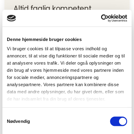
Altid faglig kompetent
Mere end 135 medarbejdere hos BeneFiT
klinikker i Danmark står klar til at hjælpe dig!
Denne hjemmeside bruger cookies
Vi holder os løbende opdateret på den
nyeste viden indenfor sundhed, fysioterapi,
Vi bruger cookies til at tilpasse vores indhold og
annoncer, til at vise dig funktioner til sociale medier og til
motion og livsstil. Derfor kan vi altid tilbyde
at analysere vores trafik. Vi deler også oplysninger om
dig faglig og kompetent behandling og
din brug af vores hjemmeside med vores partnere inden
rådgivning omkring din sundhed. Hos BeneFiT
for sociale medier, annonceringspartnere og
sætter vi en ære i at yde service på højt
analysepartnere. Vores partnere kan kombinere disse
plan, så du opnår netop det, du ønsker.
data med andre oplysninger, du har givet dem, eller som
de har indsamlet fra din brug af deres tjenester.
Din krop er dit liv - og en sund krop er vejen
til større velvære, bedre trivsel og et bedre
Samtykkevalg
liv.
Nødvendig