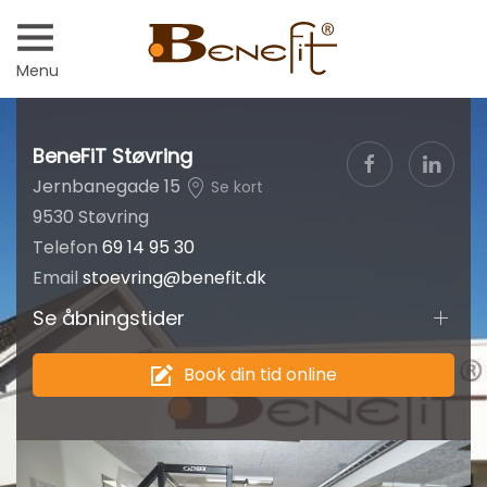
Menu
BeneFiT Støvring
Jernbanegade 15
Se kort
9530 Støvring
Telefon
69 14 95 30
Email
stoevring@benefit.dk
Se åbningstider
Book din tid online