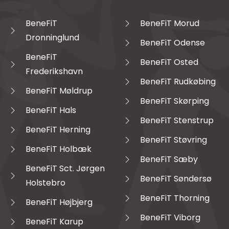
BeneFiT
BeneFiT Morud
Dronninglund
BeneFiT Odense
BeneFiT
BeneFiT Osted
Frederikshavn
BeneFiT Rudkøbing
BeneFiT Møldrup
BeneFiT Skørping
BeneFiT Hals
BeneFiT Stenstrup
BeneFiT Herning
BeneFiT Støvring
BeneFiT Holbæk
BeneFiT Sæby
BeneFiT Sct. Jørgen
BeneFiT Søndersø
Holstebro
BeneFiT Thorning
BeneFiT Højbjerg
BeneFiT Viborg
BeneFiT Karup