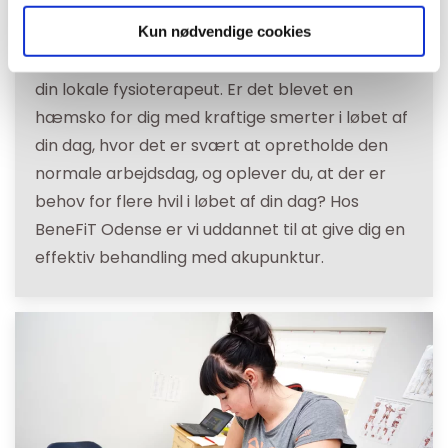
blevet forværret, og er de blevet et generende
element i din hverdag, så anbefaler vi dig, at du
Kun nødvendige cookies
søger hjælp hos din egen læge eller kontakter
din lokale fysioterapeut. Er det blevet en
hæmsko for dig med kraftige smerter i løbet af
din dag, hvor det er svært at opretholde den
normale arbejdsdag, og oplever du, at der er
behov for flere hvil i løbet af din dag? Hos
BeneFiT Odense er vi uddannet til at give dig en
effektiv behandling med akupunktur.