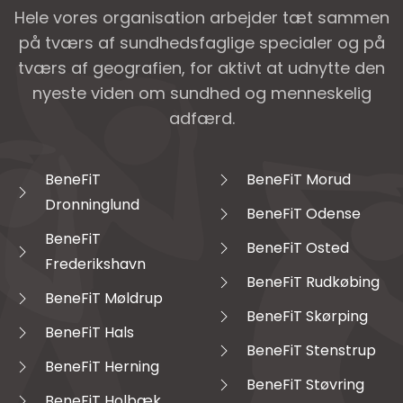
Hele vores organisation arbejder tæt sammen
på tværs af sundhedsfaglige specialer og på
tværs af geografien, for aktivt at udnytte den
nyeste viden om sundhed og menneskelig
adfærd.
BeneFiT
BeneFiT Morud
Dronninglund
BeneFiT Odense
BeneFiT
BeneFiT Osted
Frederikshavn
BeneFiT Rudkøbing
BeneFiT Møldrup
BeneFiT Skørping
BeneFiT Hals
BeneFiT Stenstrup
BeneFiT Herning
BeneFiT Støvring
BeneFiT Holbæk