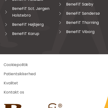
BeneFiT Sæby
BeneFiT Sct. Jørgen
BeneFiT Søndersø
Holstebro
BeneFiT Thorning
BeneFiT Højbjerg
BeneFiT Viborg
BeneFiT Karup
Cookiepolitik
Patientsikkerhed
Kvalitet
Kontakt os