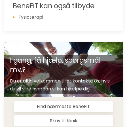
BeneFiT kan også tilbyde
Fysioterapi
I gang, få hjælp, spørgsmål
mv.?
Du er altid velkommen til at kontakte os, hvis
du vil vide hvordan vi kan hjælpe dig.
Find nærmeste BeneFiT
Skriv til klinik