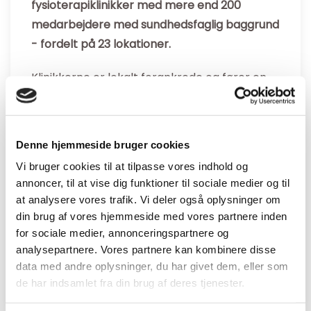
fysioterapiklinikker med mere end 200
medarbejdere med sundhedsfaglig baggrund
- fordelt på 23 lokationer.
Klinikkerne er lokalt forankrede og fører en
række forskellige tilbud og ydelser målrettet
din sundhed og livsstil. BeneFiT arbejder
primært med fysioterapi - men tilbyder også
Denne hjemmeside bruger cookies
andre sundhedsydelser lige fra akupunktur til
Vi bruger cookies til at tilpasse vores indhold og
ergonomisk vejledning på din arbejdsplads.
annoncer, til at vise dig funktioner til sociale medier og til
at analysere vores trafik. Vi deler også oplysninger om
Du behøver ikke at have ondt for at få det
din brug af vores hjemmeside med vores partnere inden
bedre.
for sociale medier, annonceringspartnere og
analysepartnere. Vores partnere kan kombinere disse
Kontakt os allerede idag
data med andre oplysninger, du har givet dem, eller som
de har indsamlet fra din brug af deres tjenester.