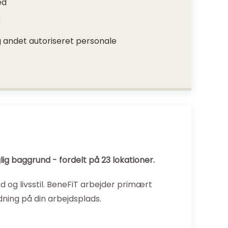
ed
k
 andet autoriseret personale
g baggrund - fordelt på 23 lokationer.
d og livsstil. BeneFiT arbejder primært
dning på din arbejdsplads.