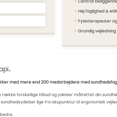
Central beliggenh
Høj faglighed & eti
Fysioterapeuter og
Grundig vejledning
pi..
inikker med mere end 200 medarbejdere med sundhedsfagli
n række forskellige tilbud og ydelser målrettet din sundhe
sundhedsydelser lige fra akupunktur til ergonomisk vejle
 bedre.