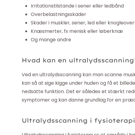
Irritationstilstande i sener eller ledbånd
Overbelastningsskader
Skader i muskler, sener, led eller knogleover
Knæsmerter, fx menisk eller løberknæ
Og mange andre
Hvad kan en ultralydsscanning
Ved en ultralydsscanning kan man scanne muskle
kan så at sige kigge under huden og få et billede
nedsatte funktion. Det er således et stærkt red
symptomer og kan danne grundlag for en præcis
Ultralydsscanning i fysioterap
Ultralydsscanning i fysioterapi er et område i 