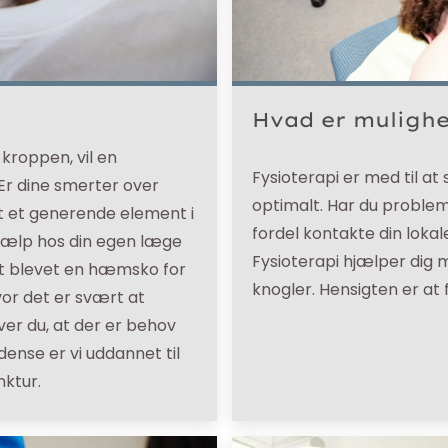
Hvad er mulighe
kroppen, vil en
Fysioterapi er med til at
Er dine smerter over
optimalt. Har du proble
t et generende element i
fordel kontakte din lokal
 hjælp hos din egen læge
Fysioterapi hjælper dig
det blevet en hæmsko for
knogler. Hensigten er at
vor det er svært at
er du, at der er behov
Odense er vi uddannet til
nktur.