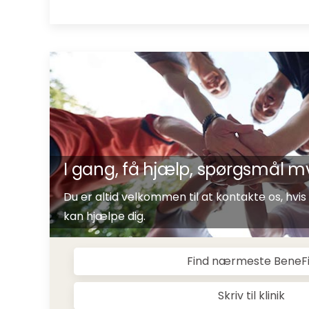
I gang, få hjælp, spørgsmål m
Du er altid velkommen til at kontakte os, hvis 
kan hjælpe dig.
Find nærmeste BeneF
Skriv til klinik