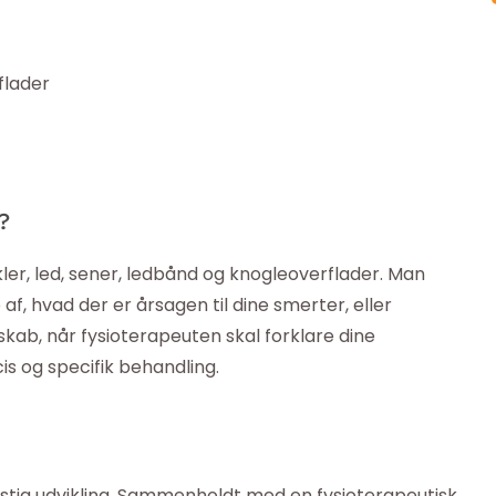
flader
?
r, led, sener, ledbånd og knogleoverflader. Man
 af, hvad der er årsagen til dine smerter, eller
skab, når fysioterapeuten skal forklare dine
 og specifik behandling.
i
hastig udvikling. Sammenholdt med en fysioterapeutisk