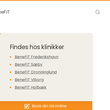
eFiT
Findes hos klinikker
BeneFiT Frederikshavn
BeneFiT Sæby
BeneFiT Dronninglund
BeneFiT Viborg
BeneFiT Holbæk
Book din tid online