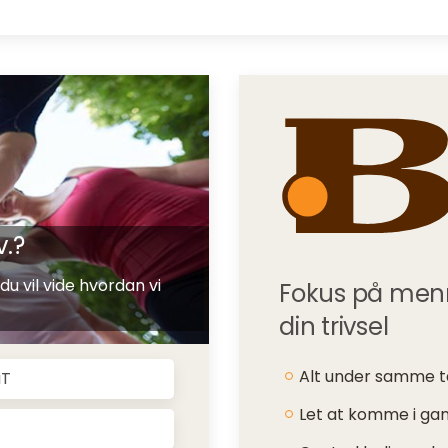
v.?
du vil vide hvordan vi
Fokus på menne
din trivsel
Alt under samme 
iT
Let at komme i ga