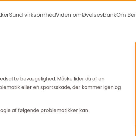
kker
Sund virksomhed
Viden om
Øvelsesbank
Om Ben
nedsatte bevægelighed. Måske lider du af en
lematik eller en sportsskade, der kommer igen og
u nogle af følgende problematikker kan