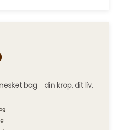
sket bag - din krop, dit liv,
tag
ng