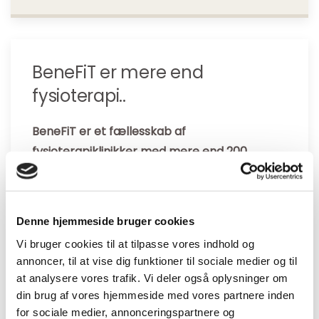
BeneFiT er mere end
fysioterapi..
BeneFiT er et fællesskab af
fysioterapiklinikker med mere end 200
medarbejdere med sundhedsfaglig baggrund
- fordelt på 23 lokationer.
Denne hjemmeside bruger cookies
Klinikkerne er lokalt forankrede og fører en
række forskellige tilbud og ydelser målrettet
Vi bruger cookies til at tilpasse vores indhold og
annoncer, til at vise dig funktioner til sociale medier og til
din sundhed og livsstil. BeneFiT arbejder
at analysere vores trafik. Vi deler også oplysninger om
primært med fysioterapi - men tilbyder også
din brug af vores hjemmeside med vores partnere inden
andre sundhedsydelser lige fra akupunktur til
for sociale medier, annonceringspartnere og